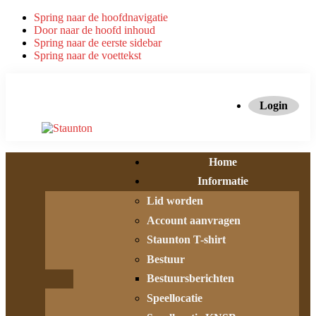
Spring naar de hoofdnavigatie
Door naar de hoofd inhoud
Spring naar de eerste sidebar
Spring naar de voettekst
Login
Home
Informatie
Lid worden
Account aanvragen
Staunton T-shirt
Bestuur
Bestuursberichten
Speellocatie