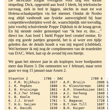
De
Mexicaan
zorgde overigens voor nog een kleine
rimpeling: Dick, opgesteld aan bord 1 bleek, bij telefonische
navraag, ziek in bed te liggen, slechts in staat tot wat
Helena-schaakpartijen via het internet. Omdat de Nosbo
nog altijd vasthoudt aan fysieke aanwezigheid bij haar
competitiewedstrijden werd de, waarschijnlijk niet toevallig,
juist voorbij schuivelende Poppe Dijkhuis in de kraag gevat.
En hij stemde onder gemompel van “ik ben er, dus….”
direct toe. Aan bord 1 hield Poppe heel creatief remise. Er
zijn erg goede partijen gespeeld, het is al weer een tijdje
geleden dus de details houdt u van mij tegoed (clubblad).
Wel herinner ik mij nog de complimenten van de teamleider
van DAC, Wiert, laat op de avond bij een biertje.
We gaan het nieuwe jaar in als koploper, twee bordpunten
meer dan Haren 3. Die ontmoeten we 1 februari, maar eerst
gaan we nog 15 januari naar Assen 2.
Staunton 2        1786 - DAC              1780 6  -
1. P.R. Dijkhuis     1837 - A.P. Bruijn      2006 ½
2. R. Popken         1880 - H. Kloosterman   1892 0
3. B. Kruisinga      1861 - A.P. Steenhuizen 1841 1
4. R.J.Ter Steeg     1816 - A.C. Verhoog     1840 1
5. B. Koole          1769 - W.P. Vos         1622 ½
6. J.J. Groot        1761 - S. Bagavac       1728 1
7. H.G. Seijen       1736 - B.T.Van Till     1687 1
8. H. Davids         1630 - B.H. Kuiper      1628 1