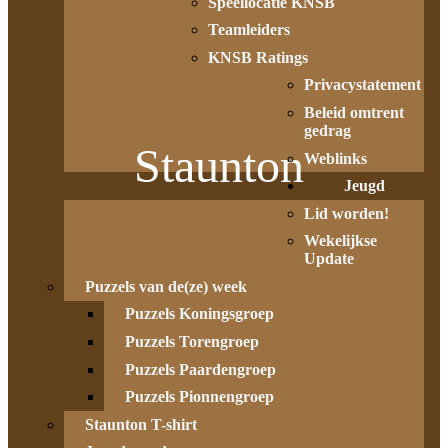
Speellocatie KNSB
Teamleiders
KNSB Ratings
Privacystatement
Beleid omtrent
gedrag
Staunton
Weblinks
Jeugd
Lid worden!
Wekelijkse
Update
Puzzels van de(ze) week
Puzzels Koningsgroep
Puzzels Torengroep
Puzzels Paardengroep
Puzzels Pionnengroep
Staunton T-shirt