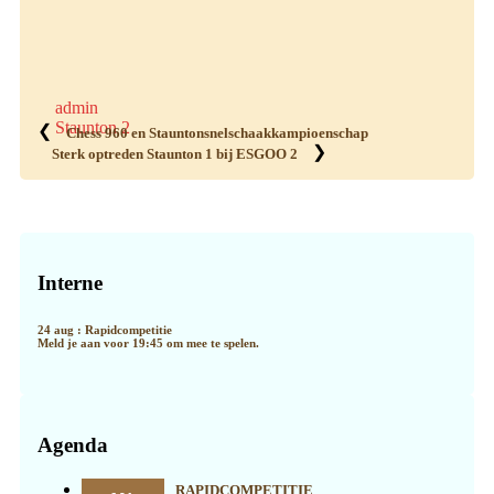
admin
Staunton 2
❮
Chess 960 en Stauntonsnelschaakkampioenschap
❯
Sterk optreden Staunton 1 bij ESGOO 2
Primaire
Sidebar
Interne
24 aug : Rapidcompetitie
Meld je aan voor 19:45 om mee te spelen.
Agenda
RAPIDCOMPETITIE