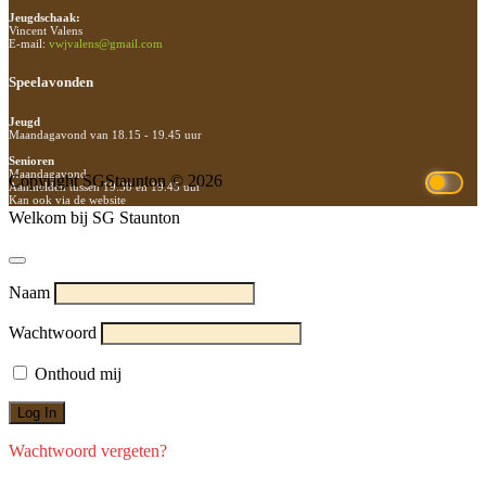
Jeugdschaak:
Vincent Valens
E-mail:
vwjvalens@gmail.com
Speelavonden
Jeugd
Maandagavond van 18.15 - 19.45 uur
Senioren
Maandagavond
Copyright SGStaunton © 2026
Aanmelden tussen 19.30 en 19.45 uur
Kan ook via de website
Welkom bij SG Staunton
Naam
Wachtwoord
Onthoud mij
Wachtwoord vergeten?