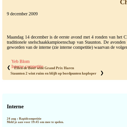
Ch
9 december 2009
Maandag 14 december is de eerste avond met 4 ronden van het Ches
traditionele snelschaakkampioenschap van Staunton. De avonden
geworden van de interne (zie interne competitie) waarvan de volge
Yeb Blom
Interne competitie
❮
Ellen de Boer wint Grand Prix Haren
❯
Staunton 2 wint ruim en blijft op bordpunten koploper
Primaire
Sidebar
Interne
24 aug : Rapidcompetitie
Meld je aan voor 19:45 om mee te spelen.