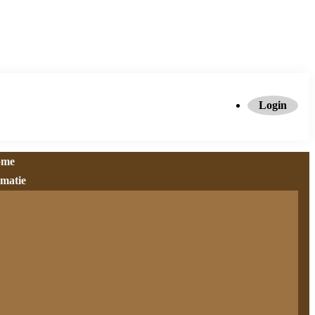
Login
ome
rmatie