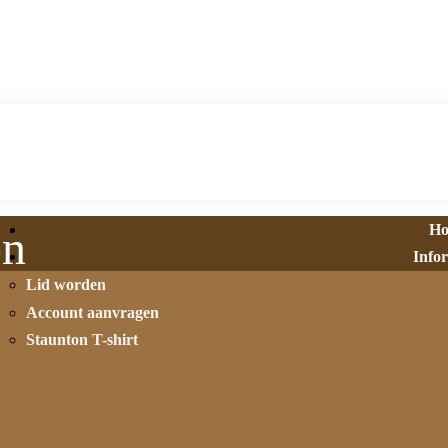
H
on
Info
Lid worden
Account aanvragen
Staunton T-shirt