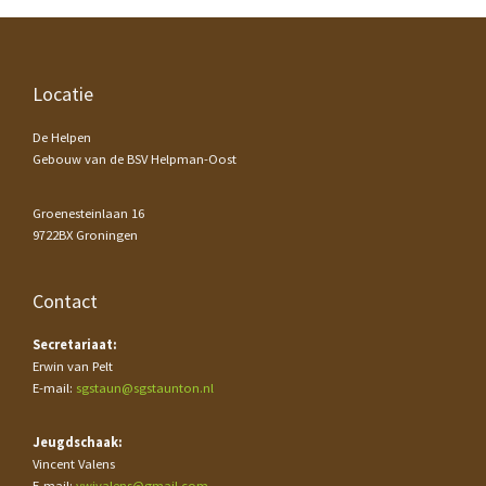
Footer
Locatie
De Helpen
Gebouw van de BSV Helpman-Oost
Groenesteinlaan 16
9722BX Groningen
Contact
Secretariaat:
Erwin van Pelt
E-mail:
sgstaun@sgstaunton.nl
Jeugdschaak:
Vincent Valens
E-mail:
vwjvalens@gmail.com