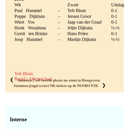
Wit
Zwart
Uitslag
Paul Hummel
–
Yeb Blom
0-1
Poppe Dijkhuis
–
Jeroen Groot
0-1
Wiert Vos
–
Jaap van der Graaf
0-1
Henk Woudsma
–
Jeljer Dijkstra
½-½
Gerrit ten Brinke
–
Hans Polee
0-1
Joop Hummel
–
Martijn Dijkstra
½-½
Yeb Blom
Rapid / Albersschaal
❮
Staunton 2 wil tweede plaats na winst in Hoogeveen
❯
Staunton-jeugd scoort NK-tickets op de NOSBO PJK
Primaire
Sidebar
Interne