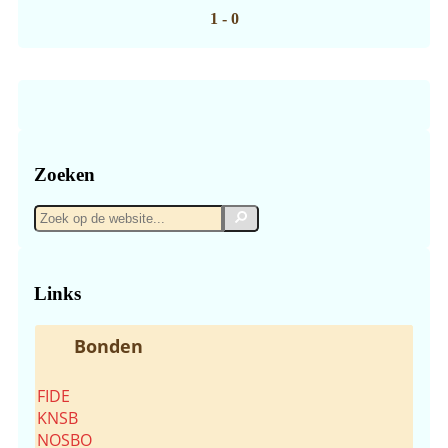
1 - 0
Zoeken
Zoek
Zoek
op
de
website...
Links
Bonden
FIDE
KNSB
NOSBO