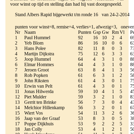
voor winst op tijd en stelling dan had hij vast doorgespeeld.
Stand Albers Rapid bijgewerkt t/m ronde 16 van 24-2-2014
punten voor winst=8, remise=4, verlies=1, afwezig=3, oneven
Nr
Naam
Punten
Gsp
Gw
Rm
Vl
P
1
Paul Hummel
92
16
10
2
4
6
2
Yeb Blom
86
16
10
0
6
6
3
Hans Polee
82
11
8
0
3
7
4
Martijn Dijkstra
75
12
6
3
3
6
5
Joop Hummel
64
4
3
1
0
8
6
Elmar Hommes
64
4
3
1
0
8
7
Jeroen Groot
63
8
4
1
3
5
8
Rob Popken
61
6
3
1
2
5
9
John Riksten
61
4
3
0
1
7
10
Erwin van Pelt
61
4
3
0
1
7
11
Jonas Hilwerda
59
10
4
1
5
4
12
Piet Mulder
59
3
2
1
0
8
13
Gerrit ten Brinke
56
7
3
0
4
4
14
Melchior Hillenkamp
56
3
2
0
1
6
15
Wiert Vos
54
11
3
2
6
3
16
Jaap van der Graaf
53
8
3
0
5
3
17
Poppe Dijkhuis
53
9
2
2
5
3
18
Jan Colly
53
4
1
2
1
5