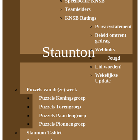
Speellocatie KNSB
Teamleiders
KNSB Ratings
Privacystatement
Beleid omtrent
gedrag
Staunton
Weblinks
Jeugd
Lid worden!
Wekelijkse
Update
Puzzels van de(ze) week
Puzzels Koningsgroep
Puzzels Torengroep
Puzzels Paardengroep
Puzzels Pionnengroep
Staunton T-shirt