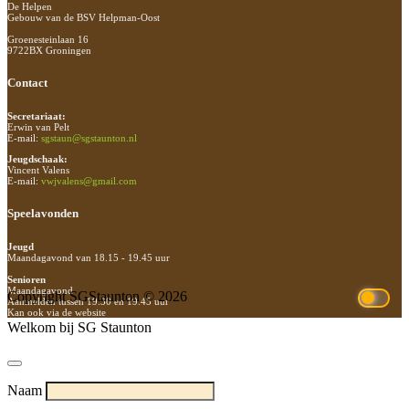
De Helpen
Gebouw van de BSV Helpman-Oost
Groenesteinlaan 16
9722BX Groningen
Contact
Secretariaat:
Erwin van Pelt
E-mail:
sgstaun@sgstaunton.nl
Jeugdschaak:
Vincent Valens
E-mail:
vwjvalens@gmail.com
Speelavonden
Jeugd
Maandagavond van 18.15 - 19.45 uur
Senioren
Maandagavond
Copyright SGStaunton © 2026
Aanmelden tussen 19.30 en 19.45 uur
Kan ook via de website
Welkom bij SG Staunton
Naam