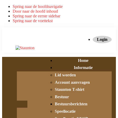
Spring naar de hoofdnavigatie
Door naar de hoofd inhoud
Spring naar de eerste sidebar
Spring naar de voettekst
Login
Home
Informatie
Lid worden
Account aanvragen
Staunton T-shirt
Bestuur
Bestuursberichten
Speellocatie