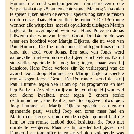
Hummel die met 3 winstpartijen en 1 remise meteen op de
5e plaats staat op 28 punten achterstand. Met nog 2 avonden
te spelen lijken alleen de eerste 4 spelers nog kans te maken
op de eerste plaats. Hoe verliep de avond ? De 13e ronde
wonnen alle witspelers, met als opvallende uitslagen Martijn
Dijkstra die overtuigend won van Hans Polee en Jonas
Hilwerda die won van Jeroen Groot. De 14e ronde was
weer een hoofdrol voor Martijn Dijkstra, die nu won van
Paul Hummel. De 15e ronde moest Paul tegen Jonas en dat
ging niet goed voor Jonas. Een stuk van Jonas werd
aangevallen met een pion en had geen vluchtvelden. Na dit
stukverlies spartelde hij nog lang tegen, maar was hij
kansloos. Hans Polee verloor zijn 2e verliespartij van de
avond tegen Joop Hummel en Martijn Dijkstra speelde
remise tegen Jeroen Groot. De 16e ronde stond de partij
Paul Hummel tegen Yeb Blom op het programma en hier
liep Paul zijn 2e verliespartij van de avond op. Hij won wel
een kleine kwaliteit, maar tegen 2 enorm sterke
centrumpionnen, die Paul al snel tot opgeven dwongen.
Joop Hummel en Martijn Dijkstra speelden een enorm
spannende partij waarbij Joop een toren meer had en
Martijn een sterke vrijpion en de ergste tijdnood had die
hem tot een remise aanbod deed besluiten, die Joop niet
durfde te weigeren. Maar als hij sneller had gezien dat
Dameruil en torenoffer tegen de vrijpion voldoende was