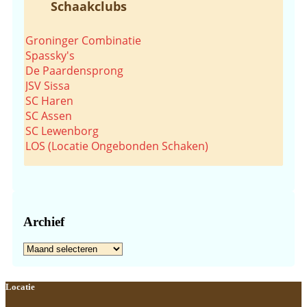
Schaakclubs
Groninger Combinatie
Spassky's
De Paardensprong
JSV Sissa
SC Haren
SC Assen
SC Lewenborg
LOS (Locatie Ongebonden Schaken)
Archief
Archief
Footer
Locatie