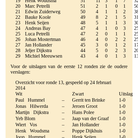
19
Henk Woudsma
51
11
3
1
7
3
20
Marc Petrelli
51
2
1
0
1
5
21
Edwin Zuiderweg
50
4
1
1
2
3
22
Bauke Koole
49
8
2
1
5
3
23
Henk Seijen
48
5
1
1
3
3
24
Andreas Bay
47
4
1
0
3
2
25
Luca Petrelli
47
2
0
1
1
2
26
Johan Mostertman
46
4
0
2
2
2
27
Jan Hollander
45
3
0
1
2
1
28
Jeljer Dijkstra
44
5
0
2
3
2
29
Michiel Meeuwsen
43
4
0
1
3
1
Voor de uitslagen van de eerste 12 ronden zie de oudere
verslagen:
Overzicht voor ronde 13, gespeeld op 24 februari
2014
Wit
Zwart
Uitslag
Paul Hummel
–
Gerrit ten Brinke
1-0
Jonas Hilwerda
–
Jeroen Groot
1-0
Martijn Dijkstra
–
Hans Polee
1-0
Yeb Blom
–
Jaap van der Graaf
1-0
Wiert Vos
–
Jan Hollander
1-0
Henk Woudsma
–
Poppe Dijkhuis
1-0
Joop Hummel
–
Henk Seijen
1-0