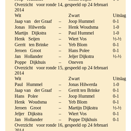
Overzicht voor ronde 14, gespeeld op 24 februari
2014
Wit
Zwart
Uitslag
Jaap van der Graaf
–
Joop Hummel
0-1
Jonas Hilwerda
–
Henk Woudsma
1-0
Martijn Dijkstra
–
Paul Hummel
1-0
Henk Seijen
–
Wiert Vos
½-½
Gerrit ten Brinke
–
Yeb Blom
0-1
Jeroen Groot
–
Hans Polee
0-1
Jan Hollander
–
Jeljer Dijkstra
½-½
Poppe Dijkhuis
–
Oneven
Overzicht voor ronde 15, gespeeld op 24 februari
2014
Wit
Zwart
Uitslag
Paul Hummel
–
Jonas Hilwerda
1-0
Jaap van der Graaf
–
Gerrit ten Brinke
0-1
Hans Polee
–
Joop Hummel
0-1
Henk Woudsma
–
Yeb Blom
0-1
Jeroen Groot
–
Martijn Dijkstra
½-½
Jeljer Dijkstra
–
Wiert Vos
0-1
Jan Hollander
–
Poppe Dijkhuis
0-1
Overzicht voor ronde 16, gespeeld op 24 februari
2014