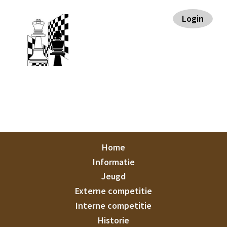
Spring
Door
Spring
Spring
Login
naar
naar
naar
naar
de
de
de
de
hoofdnavigatie
hoofd
eerste
voettekst
inhoud
sidebar
Staunton
Home
Informatie
Jeugd
Externe competitie
Interne competitie
Historie