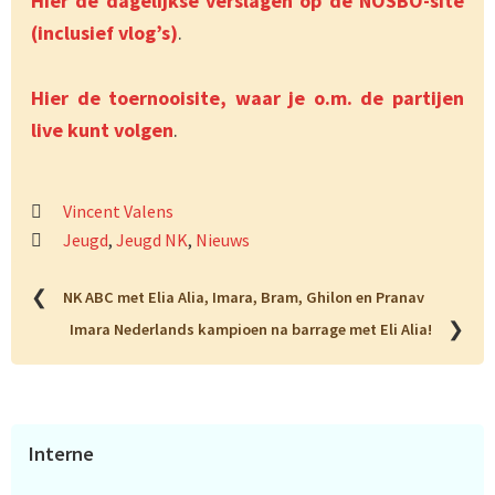
Hier de dagelijkse verslagen op de NOSBO-site
(inclusief vlog’s)
.
Hier de toernooisite, waar je o.m. de partijen
live kunt volgen
.
Vincent Valens
Jeugd
,
Jeugd NK
,
Nieuws
❮
NK ABC met Elia Alia, Imara, Bram, Ghilon en Pranav
❯
Imara Nederlands kampioen na barrage met Eli Alia!
Primaire
Interne
Sidebar