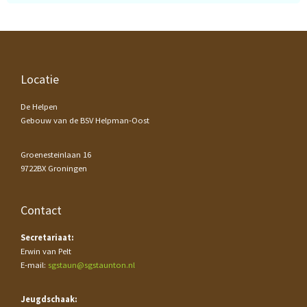
Footer
Locatie
De Helpen
Gebouw van de BSV Helpman-Oost
Groenesteinlaan 16
9722BX Groningen
Contact
Secretariaat:
Erwin van Pelt
E-mail:
sgstaun@sgstaunton.nl
Jeugdschaak: