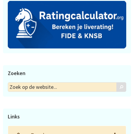
Zoeken
Zoek
Zoek
op
de
website...
Links