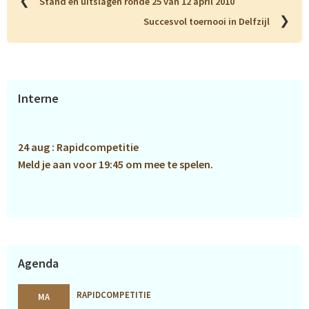
❮
Stand en uitslagen ronde 25 van 12 april 2010
❯
Succesvol toernooi in Delfzijl
Primaire
Interne
Sidebar
24 aug : Rapidcompetitie
Meld je aan voor 19:45 om mee te spelen.
Agenda
RAPIDCOMPETITIE
MA