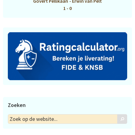
Govert Pellikaan
-
Erwin van Pelt
1 - 0
Zoeken
Zoek
Zoek
op
de