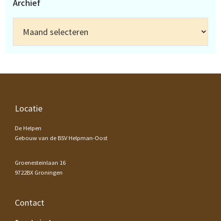
Archief
Archief
Footer
Locatie
De Helpen
Gebouw van de BSV Helpman-Oost
Groenesteinlaan 16
9722BX Groningen
Contact