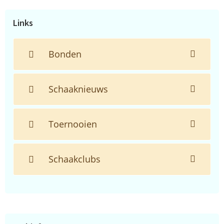
website...
Links
Bonden
Schaaknieuws
Toernooien
Schaakclubs