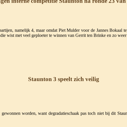
agen interne competitie Staunton na ronde 23 va
e partijen, namelijk 4, maar omdat Piet Mulder voor de Jannes Bokaal 
die wist met veel geploeter te winnen van Gerrit ten Brinke en zo weer 
Staunton 3 speelt zich veilig
gewonnen worden, want degradatieschaak pas toch niet bij dit Staun