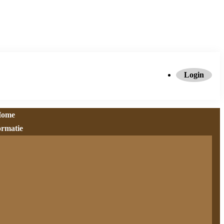
Login
ome
ormatie