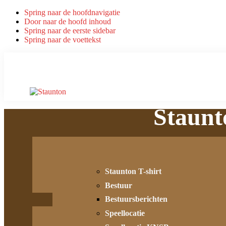
Spring naar de hoofdnavigatie
Door naar de hoofd inhoud
Spring naar de eerste sidebar
Spring naar de voettekst
Staunt
Staunton T-shirt
Bestuur
Bestuursberichten
Speellocatie