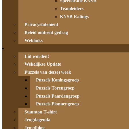
Speellocatie KNSB
Teamleiders
KNSB Ratings
Privacystatement
Beleid omtrent gedrag
Weblinks
Lid worden!
Wekelijkse Update
Puzzels van de(ze) week
Puzzels Koningsgroep
Puzzels Torengroep
Puzzels Paardengroep
Puzzels Pionnengroep
Staunton T-shirt
Jeugdagenda
Jeugdblog