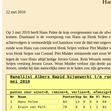
Han
22 mei 2010
Op 3 mei 2010 heeft Hans Polee de kop overgenomen van de afwezig
komen. Daarnaast is de voorsprong van Hans op Henk Seijen en
achtervolgers is vermoedelijk wel kansloos voor de titel met onge
ronde won Hans van concurrent Henk Seijen verloor Piet Mulder
won Henk Seijen van Conrad. Piet Mulder remiseerde met zoon Wou
tegen de voor Hans altijd lastige Jeroen Groot. Rein Wessels rem
Seijen versloeg Jeroen Groot. Wout Mulder verloor zijn derde pa
Jeroen, omdat hij dan nauwelijks meer in te halen zou zijn geweest.
Ranglijst Albers Rapid bijgewerkt t/m ro
mei 2010
punten voor winst=8, remise=4, verlies=0, afwezig=
Nr
Naam
Punten
Gsp
Gw
Rm
Vl
Perc
1
Hans Polee
84
13
9
0
4
69
2
Erwin van Pelt
79
8
6
1
1
81