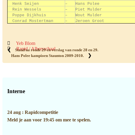
Henk Seijen
–
Hans Polee
Rein Wessels
–
Piet Mulder
Poppe Dijkhuis
–
Wout Mulder
Conrad Mostertman
–
Jeroen Groot
Yeb Blom
Rapid / Albersschaal
❮
Stand na ronde 29 en verslag van ronde 28 en 29.
❯
Hans Polee kampioen Staunton 2009-2010.
Primaire
Sidebar
Interne
24 aug : Rapidcompetitie
Meld je aan voor 19:45 om mee te spelen.