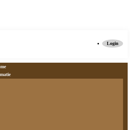
Login
ome
rmatie