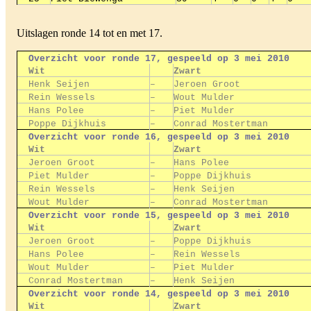
Uitslagen ronde 14 tot en met 17.
Overzicht voor ronde 17, gespeeld op 3 mei 2010
Wit
Zwart
Henk Seijen
–
Jeroen Groot
Rein Wessels
–
Wout Mulder
Hans Polee
–
Piet Mulder
Poppe Dijkhuis
–
Conrad Mostertman
Overzicht voor ronde 16, gespeeld op 3 mei 2010
Wit
Zwart
Jeroen Groot
–
Hans Polee
Piet Mulder
–
Poppe Dijkhuis
Rein Wessels
–
Henk Seijen
Wout Mulder
–
Conrad Mostertman
Overzicht voor ronde 15, gespeeld op 3 mei 2010
Wit
Zwart
Jeroen Groot
–
Poppe Dijkhuis
Hans Polee
–
Rein Wessels
Wout Mulder
–
Piet Mulder
Conrad Mostertman
–
Henk Seijen
Overzicht voor ronde 14, gespeeld op 3 mei 2010
Wit
Zwart