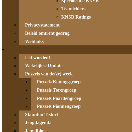
Speellocatie KNSB
Teamleiders
KNSB Ratings
Privacystatement
Beleid omtrent gedrag
Weblinks
Lid worden!
Wekelijkse Update
Puzzels van de(ze) week
Puzzels Koningsgroep
Puzzels Torengroep
Puzzels Paardengroep
Puzzels Pionnengroep
Staunton T-shirt
Jeugdagenda
Jeugdblog