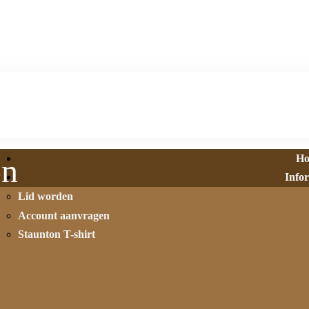
H
on
Info
Lid worden
Account aanvragen
Staunton T-shirt