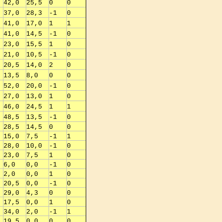
42,0
25,5
0
0
37,0
28,3
-1
0
41,0
17,0
1
1
41,0
14,5
-1
0
23,0
15,5
1
0
21,0
10,5
-1
0
20,5
14,0
2
0
13,5
8,0
0
0
52,0
20,0
-1
0
27,0
13,0
1
0
46,0
24,5
1
1
48,5
13,5
-1
0
28,5
14,5
0
0
15,0
7,5
-1
1
28,0
10,0
-1
0
23,0
7,5
1
0
6,0
0,0
-1
0
2,0
0,0
1
0
20,5
0,0
-1
0
29,0
4,3
0
0
17,5
0,0
1
0
34,0
2,0
-1
1
19,5
0,0
0
0