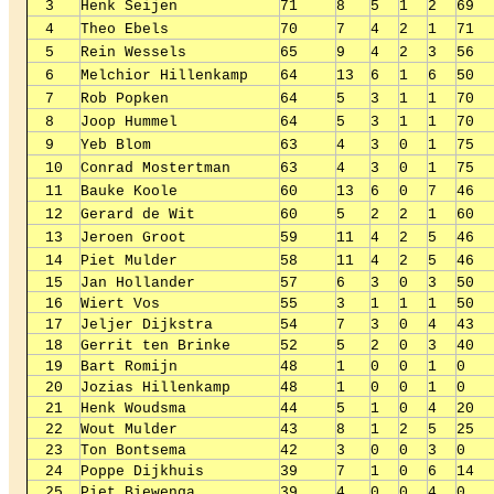
3
Henk Seijen
71
8
5
1
2
69
4
Theo Ebels
70
7
4
2
1
71
5
Rein Wessels
65
9
4
2
3
56
6
Melchior Hillenkamp
64
13
6
1
6
50
7
Rob Popken
64
5
3
1
1
70
8
Joop Hummel
64
5
3
1
1
70
9
Yeb Blom
63
4
3
0
1
75
10
Conrad Mostertman
63
4
3
0
1
75
11
Bauke Koole
60
13
6
0
7
46
12
Gerard de Wit
60
5
2
2
1
60
13
Jeroen Groot
59
11
4
2
5
46
14
Piet Mulder
58
11
4
2
5
46
15
Jan Hollander
57
6
3
0
3
50
16
Wiert Vos
55
3
1
1
1
50
17
Jeljer Dijkstra
54
7
3
0
4
43
18
Gerrit ten Brinke
52
5
2
0
3
40
19
Bart Romijn
48
1
0
0
1
0
20
Jozias Hillenkamp
48
1
0
0
1
0
21
Henk Woudsma
44
5
1
0
4
20
22
Wout Mulder
43
8
1
2
5
25
23
Ton Bontsema
42
3
0
0
3
0
24
Poppe Dijkhuis
39
7
1
0
6
14
25
Piet Biewenga
39
4
0
0
4
0