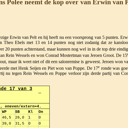
s Polee neemt de kop over van Erwin van P
e Erwin van Pelt en hij heeft nu een voorsprong van 5 punten. Erwin 
 Theo Ebels met 13 en 14 punten nog niet zodanig dat ze kansloo
veer 20 punten achterstand, maar kunnen nog wel in in de top drie ei
 van Rein Wessels en won Conrad Mostertman van Jeroen Groot. De 15
t, maar ik weet niet of dit een salonremise is geweest. Jeroen won v
e
iseerde met Henk Seijen en Piet won van Poppe. De 17
ronde was goed
rtij nu tegen Rein Wessels en Poppe verloor zijn derde partij van Co
nde 17 van 3
3, oneven/extern=4.
WP
SB
Kl
On
46,5
26,0
1
0
39,0
31,5
0
0