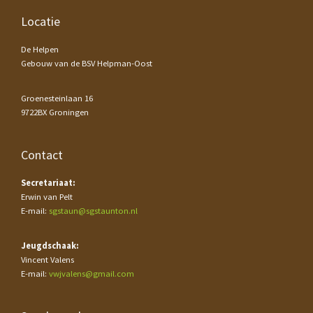
Footer
Locatie
De Helpen
Gebouw van de BSV Helpman-Oost
Groenesteinlaan 16
9722BX Groningen
Contact
Secretariaat:
Erwin van Pelt
E-mail:
sgstaun@sgstaunton.nl
Jeugdschaak:
Vincent Valens
E-mail:
vwjvalens@gmail.com