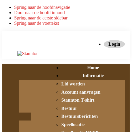
Spring naar de hoofdnavigatie
Door naar de hoofd inhoud
Spring naar de eerste sidebar
Spring naar de voettekst
Login
Home
Informatie
Lid worden
Account aanvragen
Staunton T-shirt
Bestuur
Bestuursberichten
Speellocatie