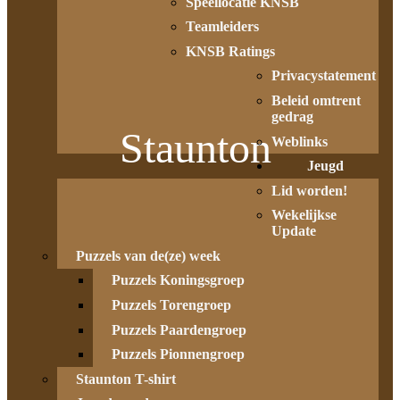
Speellocatie KNSB
Teamleiders
KNSB Ratings
Privacystatement
Beleid omtrent
gedrag
Staunton
Weblinks
Jeugd
Lid worden!
Wekelijkse
Update
Puzzels van de(ze) week
Puzzels Koningsgroep
Puzzels Torengroep
Puzzels Paardengroep
Puzzels Pionnengroep
Staunton T-shirt