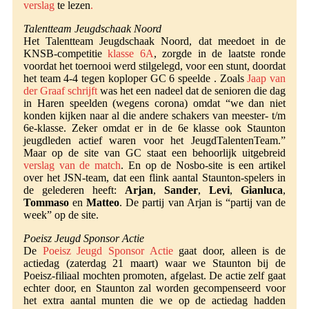
verslag
te lezen
.
Talentteam Jeugdschaak Noord
Het Talentteam Jeugdschaak Noord, dat meedoet in de
KNSB-competitie
klasse 6A
, zorgde in de laatste ronde
voordat het toernooi werd stilgelegd, voor een stunt, doordat
het team 4-4 tegen koploper GC 6 speelde . Zoals
Jaap van
der Graaf schrijft
was het een nadeel dat de senioren die dag
in Haren speelden (wegens corona) omdat “we dan niet
konden kijken naar al die andere schakers van meester- t/m
6e-klasse. Zeker omdat er in de 6e klasse ook Staunton
jeugdleden actief waren voor het JeugdTalentenTeam.”
Maar op de site van GC staat een behoorlijk uitgebreid
verslag van de match
. En op de Nosbo-site is een artikel
over het JSN-team, dat een flink aantal Staunton-spelers in
de gelederen heeft:
Arjan
,
Sander
,
Levi
,
Gianluca
,
Tommaso
en
Matteo
. De partij van Arjan is “partij van de
week” op de site.
Poeisz Jeugd Sponsor Actie
De
Poeisz Jeugd Sponsor Actie
gaat door, alleen is de
actiedag (zaterdag 21 maart) waar we Staunton bij de
Poeisz-filiaal mochten promoten, afgelast. De actie zelf gaat
echter door, en Staunton zal worden gecompenseerd voor
het extra aantal munten die we op de actiedag hadden