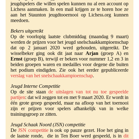
jeugdspelers die willen spelen kunnen nu al een account op
Lichess aanmaken. In een mail krijgen ze te horen hoe ze
aan het Staunton jeugdtooernooi op Lichess.org kunnen
meedoen.
Bekers uitgereikt
Op de voorlopig laatste clubmiddag (maandag 9 maart)
werden de prijzen voor het jeugd snelschaakkampioenschap
dat op 2 januari 2020 werd gehouden, uitgereikt. De
wisselbeker ging ook dit jaat naar
Arjan
(groep A) en
Ernst
(groep B), terwijl er bekers voor nummer 1,2 en 3 in
beiden groepen waren en medailles voor degene die buiten
het podium eindigden. Zie ook het eerder gepubliceerde
verslag van het snelschaakkampioenschap
.
Jeugd Interne Competitie
Op de site staan
de uitslagen van tot nu toe gespeelde
partijen
: dat wil zeggen tot en met 9 maart 2020. Er wordt in
één grote groep gespeeld, maar na afloop van het toernooi
zijn er prijzen voor spelers afhankelijk van in welke
trainingsgroep ze zitten.
Jeugd Schaak Noord (JSN) competitie
De
JSN competitie
is ook op pauze gezet. Hoe het ging in
de laatste ronde, die in Ten Boer werd gespeeld, is in
dit