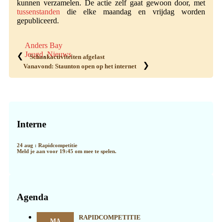
kunnen verzamelen. De actie zelf gaat gewoon door, met
tussenstanden
die elke maandag en vrijdag worden
gepubliceerd.
Anders Bay
Jeugd
,
Nieuws
❮
Schaakactiviteiten afgelast
❯
Vanavond: Staunton open op het internet
Primaire
Sidebar
Interne
24 aug : Rapidcompetitie
Meld je aan voor 19:45 om mee te spelen.
Agenda
RAPIDCOMPETITIE
MA