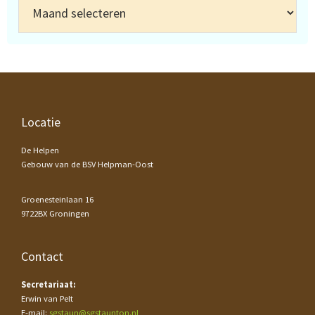
Archief
Footer
Locatie
De Helpen
Gebouw van de BSV Helpman-Oost
Groenesteinlaan 16
9722BX Groningen
Contact
Secretariaat:
Erwin van Pelt
E-mail:
sgstaun@sgstaunton.nl