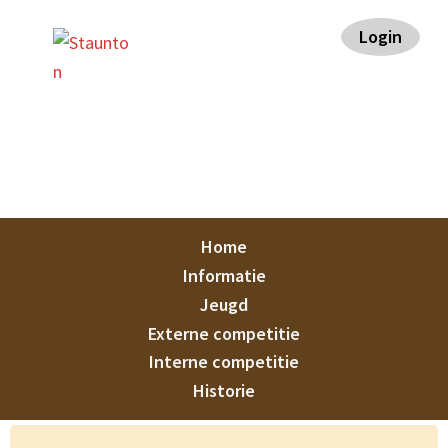
Spring
Door
Spring
Spring
Login
naar
naar
naar
naar
de
de
de
de
hoofdnavigatie
hoofd
eerste
voettekst
inhoud
sidebar
Staunton
Home
Informatie
Jeugd
Externe competitie
Interne competitie
Historie