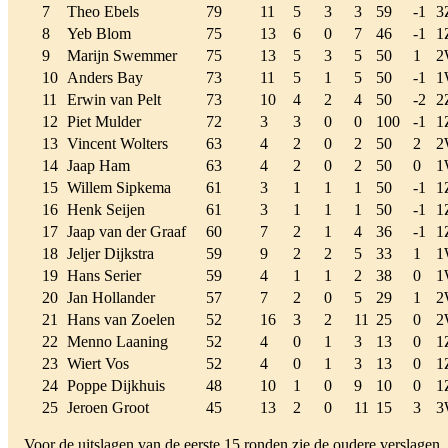
7
Theo Ebels
79
11
5
3
3
59
-1
3
8
Yeb Blom
75
13
6
0
7
46
-1
1
9
Marijn Swemmer
75
13
5
3
5
50
1
2
10
Anders Bay
73
11
5
1
5
50
-1
1
11
Erwin van Pelt
73
10
4
2
4
50
-2
2
12
Piet Mulder
72
3
3
0
0
100
-1
1
13
Vincent Wolters
63
4
2
0
2
50
2
2
14
Jaap Ham
63
4
2
0
2
50
0
1
15
Willem Sipkema
61
3
1
1
1
50
-1
1
16
Henk Seijen
61
3
1
1
1
50
-1
1
17
Jaap van der Graaf
60
7
2
1
4
36
-1
1
18
Jeljer Dijkstra
59
9
2
2
5
33
1
1
19
Hans Serier
59
4
1
1
2
38
0
1
20
Jan Hollander
57
7
2
0
5
29
1
2
21
Hans van Zoelen
52
16
3
2
11
25
0
2
22
Menno Laaning
52
4
0
1
3
13
0
1
23
Wiert Vos
52
4
0
1
3
13
0
1
24
Poppe Dijkhuis
48
10
1
0
9
10
0
1
25
Jeroen Groot
45
13
2
0
11
15
3
3
Voor de uitslagen van de eerste 15 ronden zie de oudere verslagen.