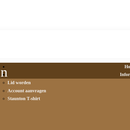
H
on
Info
Lid worden
Account aanvragen
Staunton T-shirt