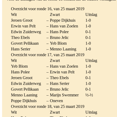
Overzicht voor ronde 16, van 25 maart 2019
Wit
Zwart
Uitslag
Jeroen Groot
–
Poppe Dijkhuis
1-0
Erwin van Pelt
–
Hans van Zoelen
1-0
Edwin Zuiderweg
–
Hans Polee
0-1
Theo Ebels
–
Bruno Jelic
0-1
Govert Pellikaan
–
Yeb Blom
1-0
Hans Serier
–
Menno Laaning
1-0
Overzicht voor ronde 17, van 25 maart 2019
Wit
Zwart
Uitslag
Yeb Blom
–
Hans van Zoelen
1-0
Hans Polee
–
Erwin van Pelt
1-0
Jeroen Groot
–
Theo Ebels
0-1
Edwin Zuiderweg
–
Hans Serier
1-0
Govert Pellikaan
–
Bruno Jelic
0-1
Menno Laaning
–
Marijn Swemmer
½-½
Poppe Dijkhuis
–
Oneven
Overzicht voor ronde 18, van 25 maart 2019
Wit
Zwart
Uitslag