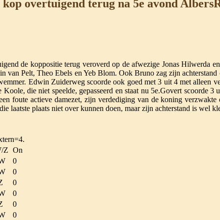
 kop overtuigend terug na 5e avond Albers
tuigend de koppositie terug veroverd op de afwezige Jonas Hilwerda e
van Pelt, Theo Ebels en Yeb Blom. Ook Bruno zag zijn achterstand op 
wemmer. Edwin Zuiderweg scoorde ook goed met 3 uit 4 met alleen verl
Koole, die niet speelde, gepasseerd en staat nu 5e.Govert scoorde 3 ui
een foute actieve damezet, zijn verdediging van de koning verzwakt
 die laatste plaats niet over kunnen doen, maar zijn achterstand is wel k
xtern=4.
/Z
On
W
0
W
0
Z
0
W
0
Z
0
W
0