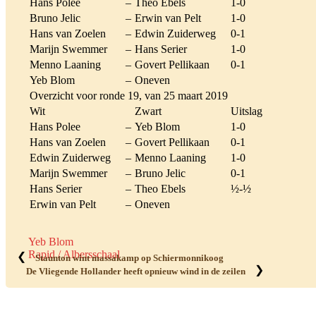
Hans Polee
–
Theo Ebels
1-0
Bruno Jelic
–
Erwin van Pelt
1-0
Hans van Zoelen
–
Edwin Zuiderweg
0-1
Marijn Swemmer
–
Hans Serier
1-0
Menno Laaning
–
Govert Pellikaan
0-1
Yeb Blom
–
Oneven
Overzicht voor ronde 19, van 25 maart 2019
Wit
Zwart
Uitslag
Hans Polee
–
Yeb Blom
1-0
Hans van Zoelen
–
Govert Pellikaan
0-1
Edwin Zuiderweg
–
Menno Laaning
1-0
Marijn Swemmer
–
Bruno Jelic
0-1
Hans Serier
–
Theo Ebels
½-½
Erwin van Pelt
–
Oneven
Yeb Blom
Rapid / Albersschaal
❮
Staunton wint massakamp op Schiermonnikoog
❯
De Vliegende Hollander heeft opnieuw wind in de zeilen