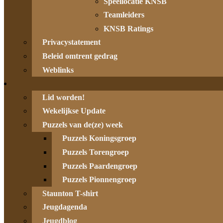
Speellocatie KNSB
Teamleiders
KNSB Ratings
Privacystatement
Beleid omtrent gedrag
Weblinks
Lid worden!
Wekelijkse Update
Puzzels van de(ze) week
Puzzels Koningsgroep
Puzzels Torengroep
Puzzels Paardengroep
Puzzels Pionnengroep
Staunton T-shirt
Jeugdagenda
Jeugdblog