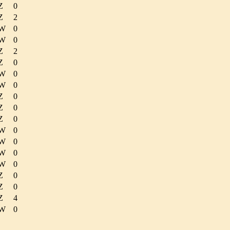
Z
0
Z
2
W
0
W
0
Z
2
Z
0
W
0
W
0
Z
0
Z
0
Z
0
W
0
W
0
W
0
W
0
Z
0
Z
0
Z
4
W
0