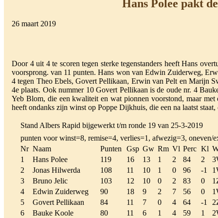
Hans Polee pakt de
26 maart 2019
Door 4 uit 4 te scoren tegen sterke tegenstanders heeft Hans over
voorsprong. van 11 punten. Hans won van Edwin Zuiderweg, Erwin 
4 tegen Theo Ebels, Govert Pellikaan, Erwin van Pelt en Marijn S
4e plaats. Ook nummer 10 Govert Pellikaan is de oude nr. 4 Bauke 
Yeb Blom, die een kwaliteit en wat pionnen voorstond, maar met 
heeft ondanks zijn winst op Poppe Dijkhuis, die een na laatst staat,
Stand Albers Rapid bijgewerkt t/m ronde 19 van 25-3-2019
punten voor winst=8, remise=4, verlies=1, afwezig=3, oneven/e
Nr
Naam
Punten
Gsp
Gw
Rm
Vl
Perc
Kl
W
1
Hans Polee
119
16
13
1
2
84
2
3
2
Jonas Hilwerda
108
11
10
1
0
96
-1
1
3
Bruno Jelic
103
12
10
0
2
83
0
1
4
Edwin Zuiderweg
90
18
9
2
7
56
0
1
5
Govert Pellikaan
84
11
7
0
4
64
-1
2
6
Bauke Koole
80
11
6
1
4
59
1
2