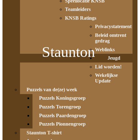
Speellocatie KNSB
Teamleiders
KNSB Ratings
Privacystatement
Beleid omtrent
gedrag
Staunton
Weblinks
Jeugd
Lid worden!
Wekelijkse
Update
Puzzels van de(ze) week
Puzzels Koningsgroep
Puzzels Torengroep
Puzzels Paardengroep
Puzzels Pionnengroep
Staunton T-shirt