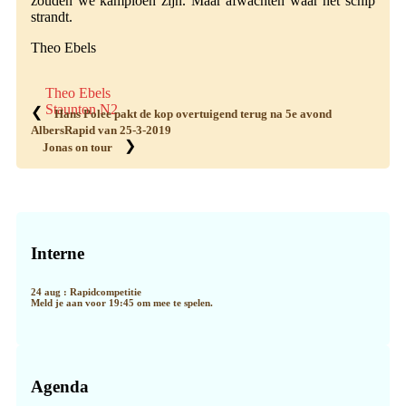
zouden we kampioen zijn. Maar afwachten waar het schip
strandt.
Theo Ebels
Theo Ebels
Staunton N2
❮
Hans Polee pakt de kop overtuigend terug na 5e avond
AlbersRapid van 25-3-2019
❯
Jonas on tour
Primaire
Sidebar
Interne
24 aug : Rapidcompetitie
Meld je aan voor 19:45 om mee te spelen.
Agenda