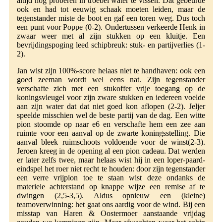
altijd nog proberen in troebel water te vissen. Dat gebeurde
ook en had tot eeuwig schaak moeten leiden, maar de
tegenstander miste de boot en gaf een toren weg. Dus toch
een punt voor Poppe (0-2). Ondertussen verkeerde Henk in
zwaar weer met al zijn stukken op een kluitje. Een
bevrijdingspoging leed schipbreuk: stuk- en partijverlies (1-
2).
Jan wist zijn 100%-score helaas niet te handhaven: ook een
goed zeeman wordt wel eens nat. Zijn tegenstander
verschafte zich met een stukoffer vrije toegang op de
koningsvleugel voor zijn zware stukken en iedereen voelde
aan zijn water dat dat niet goed kon aflopen (2-2). Jeljer
speelde misschien wel de beste partij van de dag. Een witte
pion stoomde op naar e6 en verschafte hem een zee aan
ruimte voor een aanval op de zwarte koningsstelling. Die
aanval bleek ruimschoots voldoende voor de winst(2-3).
Jeroen kreeg in de opening al een pion cadeau. Dat werden
er later zelfs twee, maar helaas wist hij in een loper-paard-
eindspel het roer niet recht te houden: door zijn tegenstander
een verre vrijpion toe te staan wist deze ondanks de
materiele achterstand op knappe wijze een remise af te
dwingen (2,5-3,5). Aldus opnieuw een (kleine)
teamoverwinning: het gaat ons aardig voor de wind. Bij een
misstap van Haren & Oostermoer aanstaande vrijdag