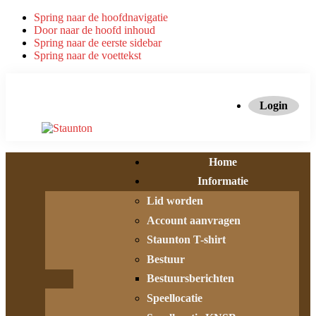
Spring naar de hoofdnavigatie
Door naar de hoofd inhoud
Spring naar de eerste sidebar
Spring naar de voettekst
Login
Home
Informatie
Lid worden
Account aanvragen
Staunton T-shirt
Bestuur
Bestuursberichten
Speellocatie