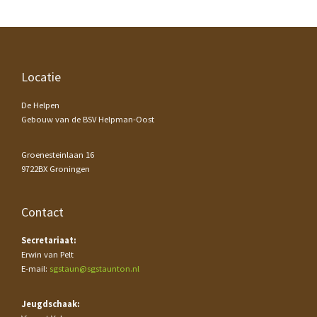
Footer
Locatie
De Helpen
Gebouw van de BSV Helpman-Oost
Groenesteinlaan 16
9722BX Groningen
Contact
Secretariaat:
Erwin van Pelt
E-mail:
sgstaun@sgstaunton.nl
Jeugdschaak: