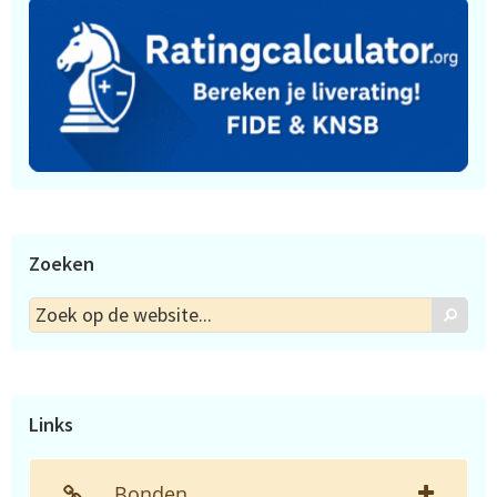
Zoeken
Zoek
Zoek
op
de
website...
Links
Bonden