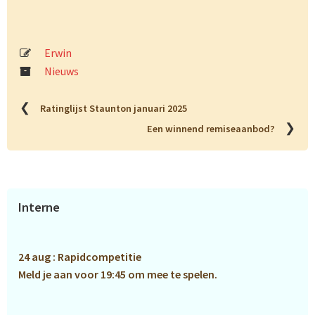
Erwin
Nieuws
❮
Ratinglijst Staunton januari 2025
❯
Een winnend remiseaanbod?
Primaire
Interne
Sidebar
24 aug : Rapidcompetitie
Meld je aan voor 19:45 om mee te spelen.