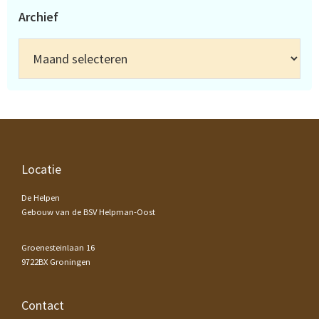
Archief
Archief
Footer
Locatie
De Helpen
Gebouw van de BSV Helpman-Oost
Groenesteinlaan 16
9722BX Groningen
Contact