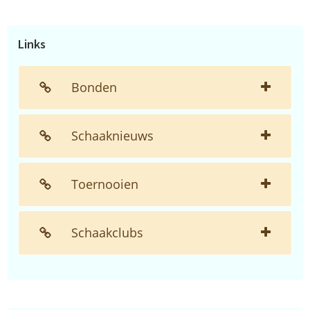
de
website...
Links
Bonden
Schaaknieuws
Toernooien
Schaakclubs