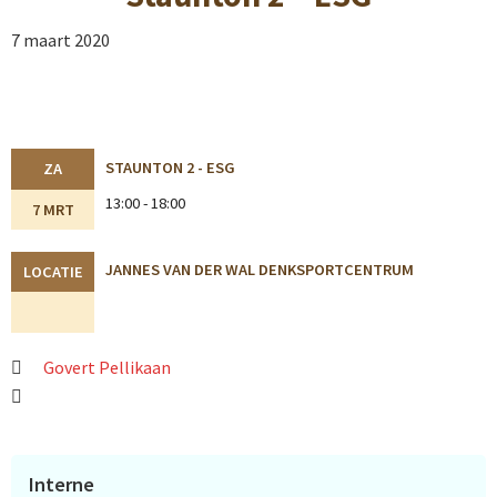
7 maart 2020
STAUNTON 2 - ESG
ZA
13:00 - 18:00
7 MRT
JANNES VAN DER WAL DENKSPORTCENTRUM
LOCATIE
Govert Pellikaan
Primaire
Interne