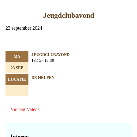
Jeugdclubavond
23 september 2024
JEUGDCLUBAVOND
MA
18:15 - 19:30
23 SEP
DE HELPEN
LOCATIE
Vincent Valens
Primaire
Sidebar
Interne