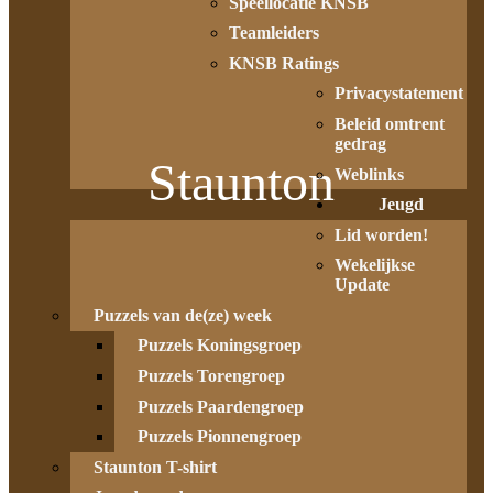
Speellocatie KNSB
Teamleiders
KNSB Ratings
Privacystatement
Beleid omtrent
gedrag
Staunton
Weblinks
Jeugd
Lid worden!
Wekelijkse
Update
Puzzels van de(ze) week
Puzzels Koningsgroep
Puzzels Torengroep
Puzzels Paardengroep
Puzzels Pionnengroep
Staunton T-shirt