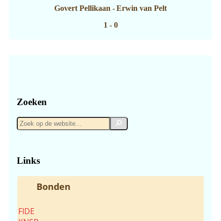
Govert Pellikaan
-
Erwin van Pelt
1 - 0
Zoeken
Zoek
Zoek
op
de
website...
Links
Bonden
FIDE