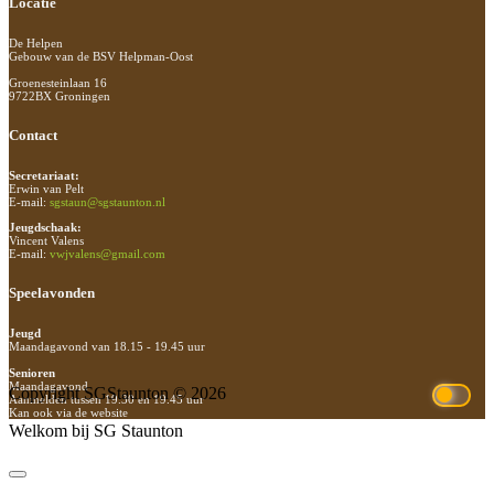
Footer
Locatie
De Helpen
Gebouw van de BSV Helpman-Oost
Groenesteinlaan 16
9722BX Groningen
Contact
Secretariaat:
Erwin van Pelt
E-mail:
sgstaun@sgstaunton.nl
Jeugdschaak:
Vincent Valens
E-mail:
vwjvalens@gmail.com
Speelavonden
Jeugd
Maandagavond van 18.15 - 19.45 uur
Senioren
Maandagavond
Copyright SGStaunton © 2026
Aanmelden tussen 19.30 en 19.45 uur
Kan ook via de website
Welkom bij SG Staunton