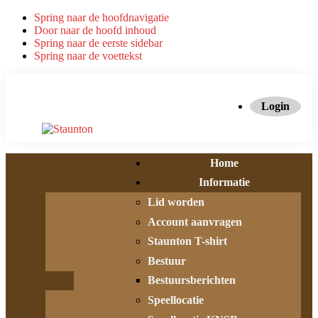
Spring naar de hoofdnavigatie
Door naar de hoofd inhoud
Spring naar de eerste sidebar
Spring naar de voettekst
Login
Home
Informatie
Lid worden
Account aanvragen
Staunton T-shirt
Bestuur
Bestuursberichten
Speellocatie