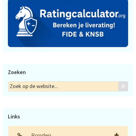
Zoeken
Zoek
Zoek
op
de
website...
Links
Bonden