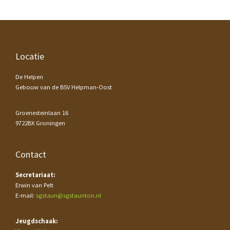
Footer
Locatie
De Helpen
Gebouw van de BSV Helpman-Oost
Groenesteinlaan 16
9722BX Groningen
Contact
Secretariaat:
Erwin van Pelt
E-mail:
sgstaun@sgstaunton.nl
Jeugdschaak: