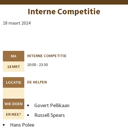
Interne Competitie
18 maart 2024
INTERNE COMPETITIE
MA
20:00 - 23:30
18 MRT
DE HELPEN
LOCATIE
WIE DOEN
Govert Pellikaan
ER MEE?
Russell Spears
Hans Polee