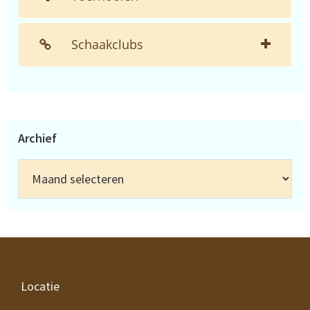
Schaakclubs
Archief
Archief
Footer
Locatie