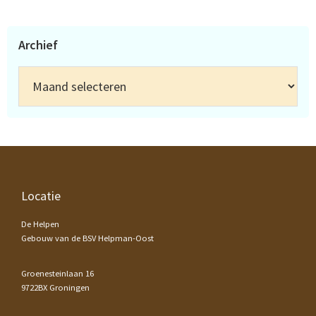
Archief
Archief
Footer
Locatie
De Helpen
Gebouw van de BSV Helpman-Oost
Groenesteinlaan 16
9722BX Groningen