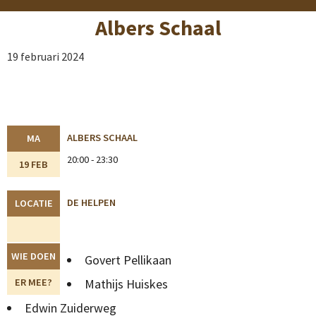
Albers Schaal
19 februari 2024
ALBERS SCHAAL
MA
20:00 - 23:30
19 FEB
DE HELPEN
LOCATIE
WIE DOEN
Govert Pellikaan
ER MEE?
Mathijs Huiskes
Edwin Zuiderweg