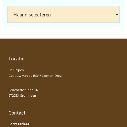
Archief
Footer
Locatie
De Helpen
Gebouw van de BSV Helpman-Oost
Groenesteinlaan 16
9722BX Groningen
Contact
Secretariaat: