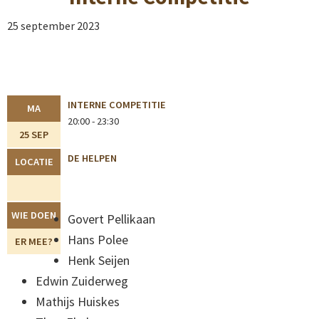
25 september 2023
INTERNE COMPETITIE
MA
20:00 - 23:30
25 SEP
DE HELPEN
LOCATIE
WIE DOEN
Govert Pellikaan
Hans Polee
ER MEE?
Henk Seijen
Edwin Zuiderweg
Mathijs Huiskes