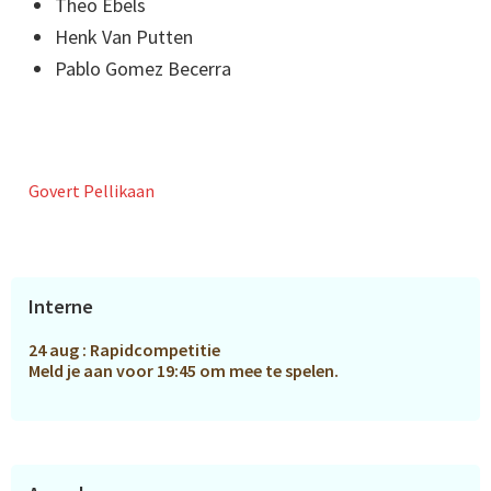
Theo Ebels
Henk Van Putten
Pablo Gomez Becerra
Govert Pellikaan
Primaire
Interne
Sidebar
24 aug : Rapidcompetitie
Meld je aan voor 19:45 om mee te spelen.