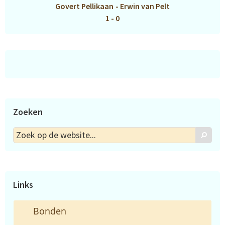
Govert Pellikaan
-
Erwin van Pelt
1 - 0
Zoeken
Zoek
Zoek
op
de
website...
Links
Bonden