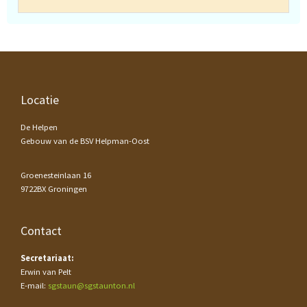
Footer
Locatie
De Helpen
Gebouw van de BSV Helpman-Oost
Groenesteinlaan 16
9722BX Groningen
Contact
Secretariaat:
Erwin van Pelt
E-mail:
sgstaun@sgstaunton.nl