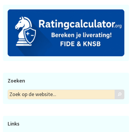
Zoeken
Zoek
Zoek
op
de
website...
Links