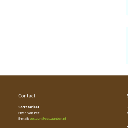
Contact
Secretariaat:
Erwin van Pelt
E-mail:
sgstaun@sgstaunton.nl