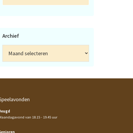
Archief
Archief
Speelavonden
Jeugd
Maandagavond van 18.15 - 19.45 uur
Senioren