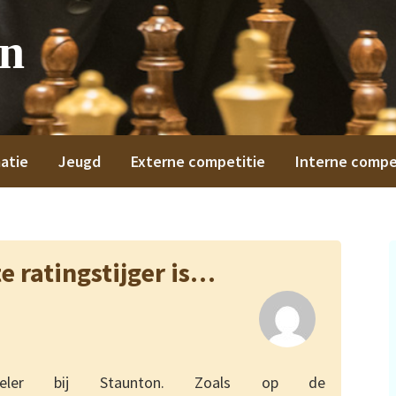
on
atie
Jeugd
Externe competitie
Interne compe
e ratingstijger is…
peler bij Staunton. Zoals op de