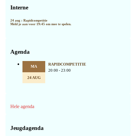
Sidebar
Interne
24 aug : Rapidcompetitie
Meld je aan voor 19:45 om mee te spelen.
Agenda
RAPIDCOMPETITIE
MA
20:00 - 23:00
24 AUG
Hele agenda
Jeugdagenda