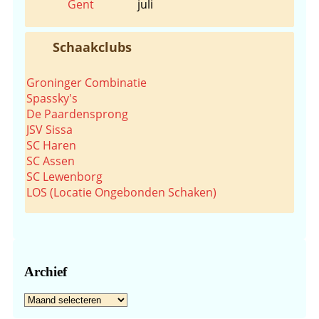
Gent
juli
Schaakclubs
Groninger Combinatie
Spassky's
De Paardensprong
JSV Sissa
SC Haren
SC Assen
SC Lewenborg
LOS (Locatie Ongebonden Schaken)
Archief
Archief