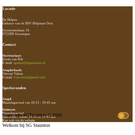
Footer
Locatie
De Helpen
Gebouw van de BSV Helpman-Oost
Groenesteinlaan 16
9722BX Groningen
Contact
Secretariaat:
Erwin van Pelt
E-mail:
sgstaun@sgstaunton.nl
Jeugdschaak:
Vincent Valens
E-mail:
vwjvalens@gmail.com
Speelavonden
Jeugd
Maandagavond van 18.15 - 19.45 uur
Senioren
Maandagavond
Copyright SGStaunton © 2026
Aanmelden tussen 19.30 en 19.45 uur
Kan ook via de website
Welkom bij SG Staunton