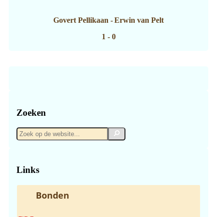
Govert Pellikaan
-
Erwin van Pelt
1 - 0
Zoeken
Zoek
Zoek
op
de
website...
Links
Bonden