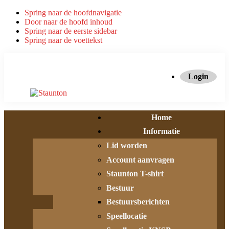
Spring naar de hoofdnavigatie
Door naar de hoofd inhoud
Spring naar de eerste sidebar
Spring naar de voettekst
Login
Home
Informatie
Lid worden
Account aanvragen
Staunton T-shirt
Bestuur
Bestuursberichten
Speellocatie