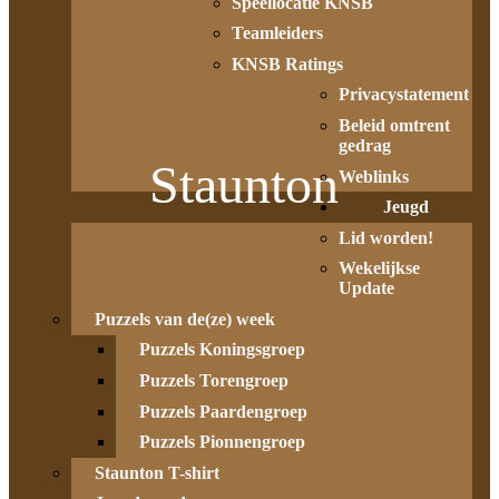
Speellocatie KNSB
Teamleiders
KNSB Ratings
Privacystatement
Beleid omtrent
gedrag
Staunton
Weblinks
Jeugd
Lid worden!
Wekelijkse
Update
Puzzels van de(ze) week
Puzzels Koningsgroep
Puzzels Torengroep
Puzzels Paardengroep
Puzzels Pionnengroep
Staunton T-shirt