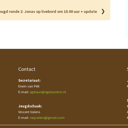
❯
eugd ronde 2: Jonas op livebord om 10.00 uur + update
Contact
Secretariaat:
Erwin van Pelt
E-mail:
sgstaun@sgstaunton.nl
Jeugdschaak:
Vincent Valens
E-mail:
vwjvalens@gmail.com