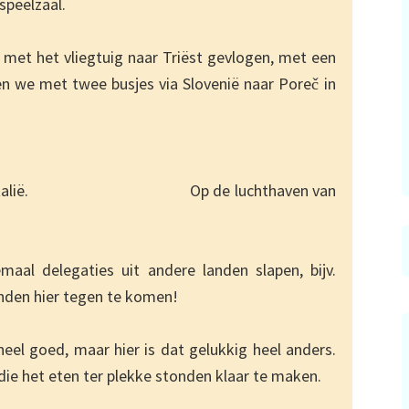
speelzaal.
 met het vliegtuig naar Triëst gevlogen, met een
en we met twee busjes via Slovenië naar Pore
in
č
t in Italië. Op de luchthaven van
aal delegaties uit andere landen slapen, bijv.
nden hier tegen te komen!
heel goed, maar hier is dat gelukkig heel anders.
 die het eten ter plekke stonden klaar te maken.