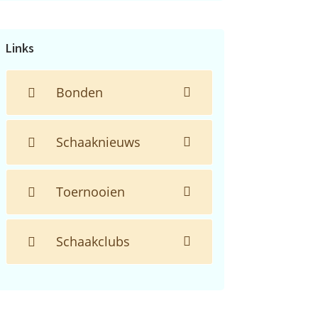
de
website...
Links
Bonden
Schaaknieuws
Toernooien
Schaakclubs