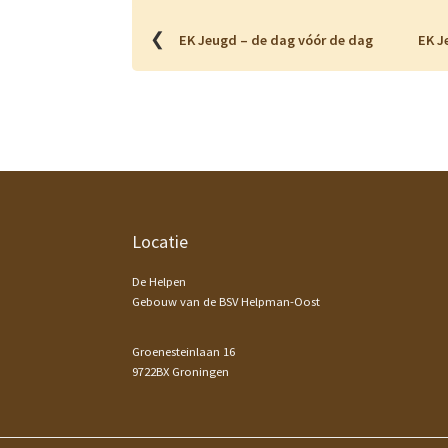
❮
EK Jeugd – de dag vóór de dag
EK J
Footer
Locatie
De Helpen
Gebouw van de BSV Helpman-Oost
Groenesteinlaan 16
9722BX Groningen