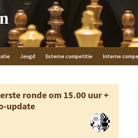
on
atie
Jeugd
Externe competitie
Interne compe
erste ronde om 15.00 uur +
o-update