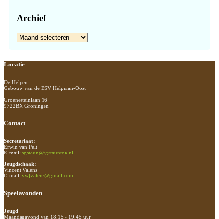
Archief
Archief
Footer
Locatie
De Helpen
Gebouw van de BSV Helpman-Oost
Groenesteinlaan 16
9722BX Groningen
Contact
Secretariaat:
Erwin van Pelt
E-mail:
sgstaun@sgstaunton.nl
Jeugdschaak:
Vincent Valens
E-mail:
vwjvalens@gmail.com
Speelavonden
Jeugd
Maandagavond van 18.15 - 19.45 uur