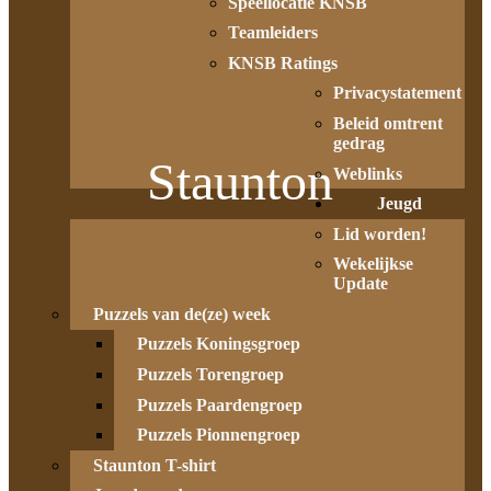
Speellocatie KNSB
Teamleiders
KNSB Ratings
Privacystatement
Beleid omtrent
gedrag
Staunton
Weblinks
Jeugd
Lid worden!
Wekelijkse
Update
Puzzels van de(ze) week
Puzzels Koningsgroep
Puzzels Torengroep
Puzzels Paardengroep
Puzzels Pionnengroep
Staunton T-shirt