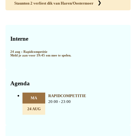
❯
Staunton 2 verliest dik van Haren/Oostermoer
Primaire
Sidebar
Interne
24 aug : Rapidcompetitie
Meld je aan voor 19:45 om mee te spelen.
Agenda
RAPIDCOMPETITIE
MA
20:00 - 23:00
24 AUG