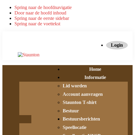
Spring naar de hoofdnavigatie
Door naar de hoofd inhoud
Spring naar de eerste sidebar
Spring naar de voettekst
Login
Home
Informatie
Lid worden
Account aanvragen
Staunton T-shirt
Bestuur
Bestuursberichten
Speellocatie