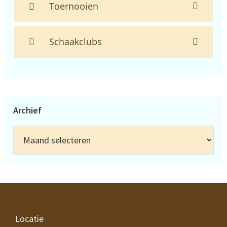
Toernooien
Schaakclubs
Archief
Archief
Footer
Locatie