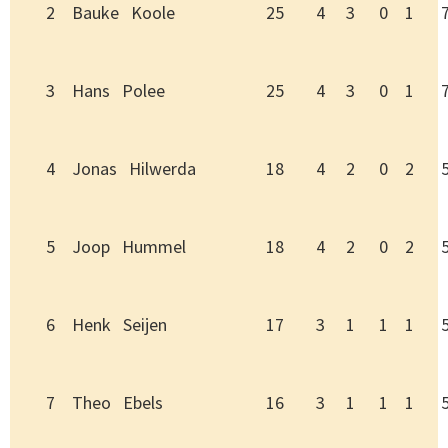
2
Bauke Koole
25
4
3
0
1
3
Hans Polee
25
4
3
0
1
4
Jonas Hilwerda
18
4
2
0
2
5
Joop Hummel
18
4
2
0
2
6
Henk Seijen
17
3
1
1
1
7
Theo Ebels
16
3
1
1
1