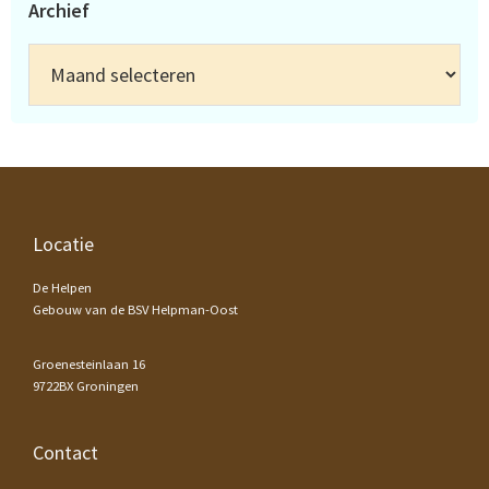
Archief
Archief
Footer
Locatie
De Helpen
Gebouw van de BSV Helpman-Oost
Groenesteinlaan 16
9722BX Groningen
Contact