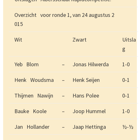
Overzicht voor ronde 1, van 24 augustus 2
015
Wit
Zwart
Uitsla
g
Yeb Blom
–
Jonas Hilwerda
1-0
Henk Woudsma
–
Henk Seijen
0-1
Thijmen Nawijn
–
Hans Polee
0-1
Bauke Koole
–
Joop Hummel
1-0
Jan Hollander
–
Jaap Hettinga
½-½