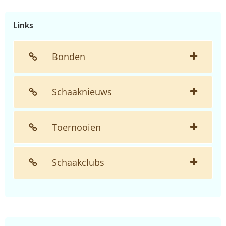
website...
Links
Bonden
Schaaknieuws
Toernooien
Schaakclubs