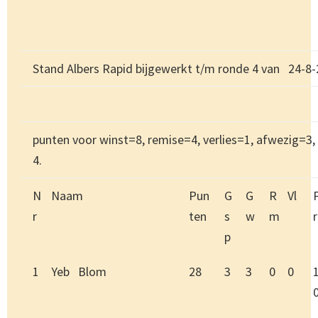
Stand Albers Rapid bijgewerkt t/m ronde 4 van 24-8
punten voor winst=8, remise=4, verlies=1, afwezig=3
4.
N
Naam
Pun
G
G
R
Vl
r
ten
s
w
m
r
p
1
Yeb Blom
28
3
3
0
0