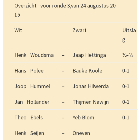
Overzicht voor ronde 3,van 24 augustus 20
15
Wit
Zwart
Uitsla
g
Henk Woudsma
–
Jaap Hettinga
½-½
Hans Polee
–
Bauke Koole
0-1
Joop Hummel
–
Jonas Hilwerda
0-1
Jan Hollander
–
Thijmen Nawijn
0-1
Theo Ebels
–
Yeb Blom
0-1
Henk Seijen
–
Oneven