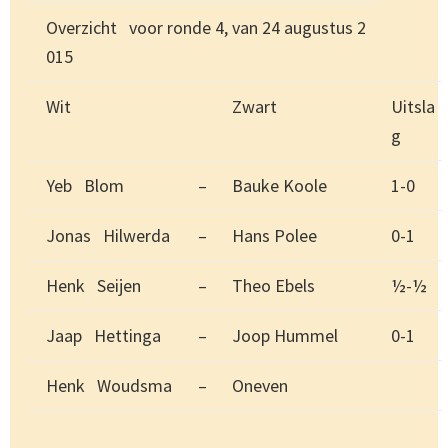
Overzicht voor ronde 4, van 24 augustus 2
015
Wit
Zwart
Uitsla
g
Yeb Blom
–
Bauke Koole
1-0
Jonas Hilwerda
–
Hans Polee
0-1
Henk Seijen
–
Theo Ebels
½-½
Jaap Hettinga
–
Joop Hummel
0-1
Henk Woudsma
–
Oneven