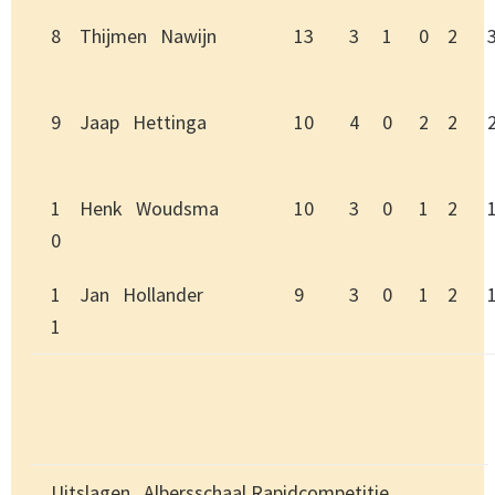
8
Thijmen Nawijn
13
3
1
0
2
9
Jaap Hettinga
10
4
0
2
2
1
Henk Woudsma
10
3
0
1
2
0
1
Jan Hollander
9
3
0
1
2
1
Uitslagen Albersschaal Rapidcompetitie.