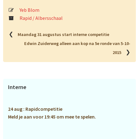
Yeb Blom
Rapid / Albersschaal
❮
Maandag 31 augustus start interne competitie
Edwin Zuiderweg alleen aan kop na 5e ronde van 5-10-
❯
2015
Primaire
Interne
Sidebar
24 aug : Rapidcompetitie
Meld je aan voor 19:45 om mee te spelen.