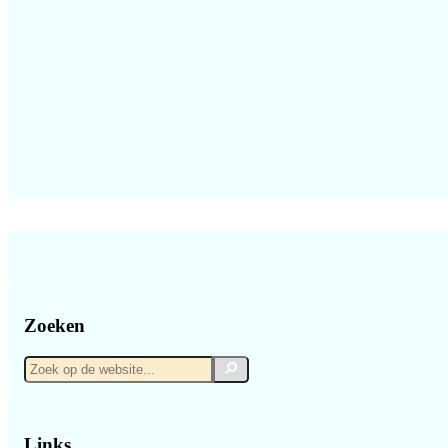
Zoeken
Zoek
Zoek
op
de
website...
Links