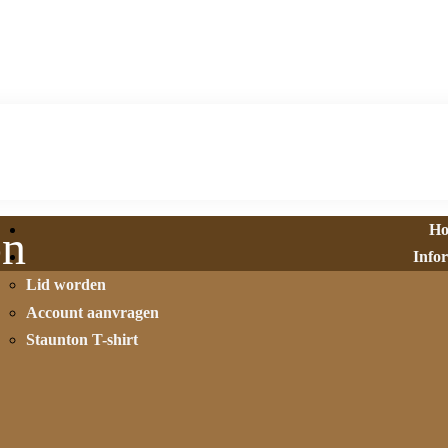
H
on
Info
Lid worden
Account aanvragen
Staunton T-shirt