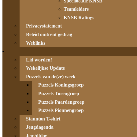
Speellocatie KNSB
Teamleiders
KNSB Ratings
Privacystatement
Beleid omtrent gedrag
Weblinks
Lid worden!
Wekelijkse Update
Puzzels van de(ze) week
Puzzels Koningsgroep
Puzzels Torengroep
Puzzels Paardengroep
Puzzels Pionnengroep
Staunton T-shirt
Jeugdagenda
Jeugdblog