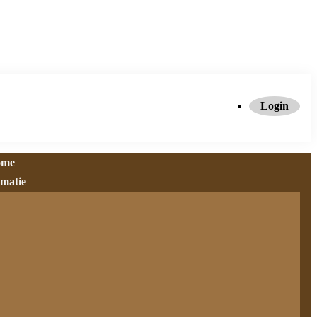
Login
ome
rmatie