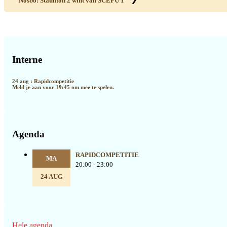
Nosbo: Staunton 2 wint van SCEPU 1
Primaire
Sidebar
Interne
24 aug : Rapidcompetitie
Meld je aan voor 19:45 om mee te spelen.
Agenda
RAPIDCOMPETITIE
MA
20:00 - 23:00
24 AUG
Hele agenda