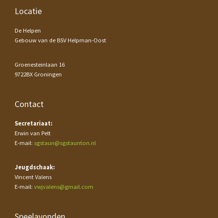
Footer
Locatie
De Helpen
Gebouw van de BSV Helpman-Oost
Groenesteinlaan 16
9722BX Groningen
Contact
Secretariaat:
Erwin van Pelt
E-mail:
sgstaun@sgstaunton.nl
Jeugdschaak:
Vincent Valens
E-mail:
vwjvalens@gmail.com
Speelavonden