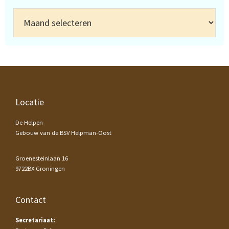
Archief
Footer
Locatie
De Helpen
Gebouw van de BSV Helpman-Oost
Groenesteinlaan 16
9722BX Groningen
Contact
Secretariaat: