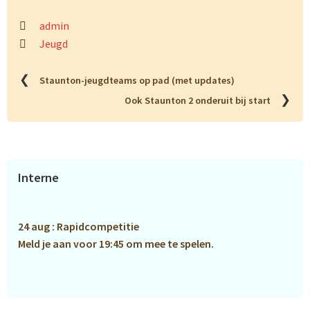
admin
Jeugd
❮
Staunton-jeugdteams op pad (met updates)
❯
Ook Staunton 2 onderuit bij start
Primaire
Interne
Sidebar
24 aug : Rapidcompetitie
Meld je aan voor 19:45 om mee te spelen.