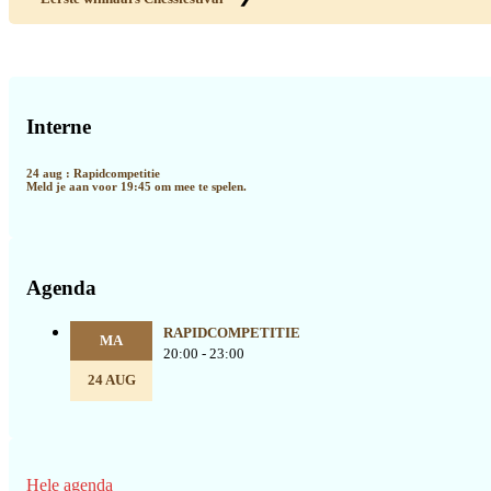
Primaire
Sidebar
Interne
24 aug : Rapidcompetitie
Meld je aan voor 19:45 om mee te spelen.
Agenda
RAPIDCOMPETITIE
MA
20:00 - 23:00
24 AUG
Hele agenda