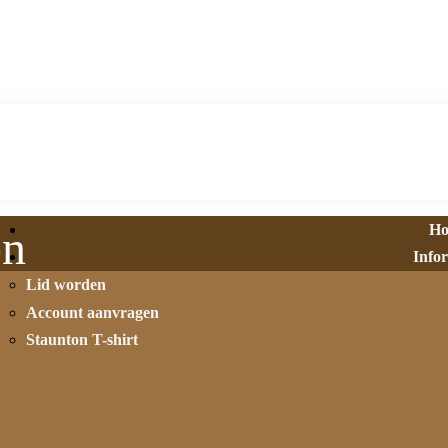
H
on
Info
Lid worden
Account aanvragen
Staunton T-shirt