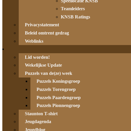
Speellocatie KNSB
Teamleiders
KNSB Ratings
Privacystatement
Beleid omtrent gedrag
Weblinks
Lid worden!
Wekelijkse Update
Puzzels van de(ze) week
Puzzels Koningsgroep
Puzzels Torengroep
Puzzels Paardengroep
Puzzels Pionnengroep
Staunton T-shirt
Jeugdagenda
Jeugdblog