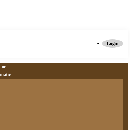
Login
ome
rmatie