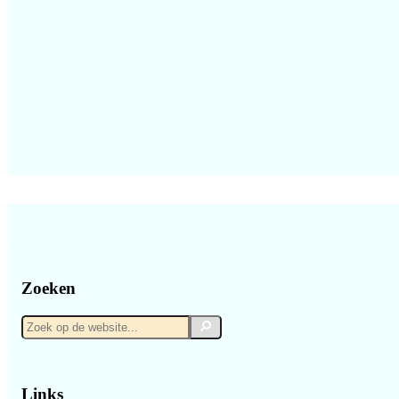
Zoeken
Zoek
Zoek
op
de
website...
Links