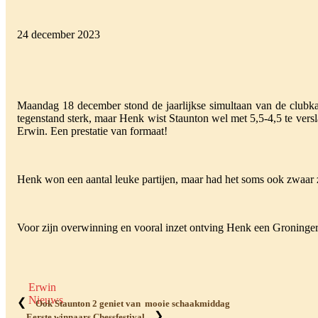
24 december 2023
Maandag 18 december stond de jaarlijkse simultaan van de clubk
tegenstand sterk, maar Henk wist Staunton wel met 5,5-4,5 te vers
Erwin. Een prestatie van formaat!
Henk won een aantal leuke partijen, maar had het soms ook zwaar
Voor zijn overwinning en vooral inzet ontving Henk een Groninger 
Erwin
Nieuws
❮
Ook Staunton 2 geniet van mooie schaakmiddag
❯
Eerste winnaars Chessfestival