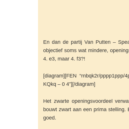
En dan de partij Van Putten – Spea
objectief soms wat mindere, opening
4. e3, maar 4. f3?!
[diagram][FEN “rnbqk2r/pppp1pp
KQkq – 0 4”][/diagram]
Het zwarte openingsvoordeel verwat
bouwt zwart aan een prima stelling. 
goed.