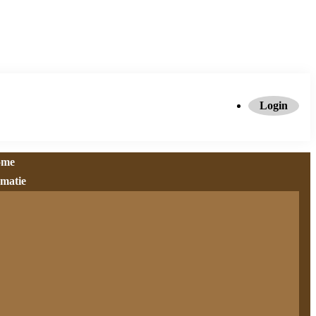
Login
ome
rmatie