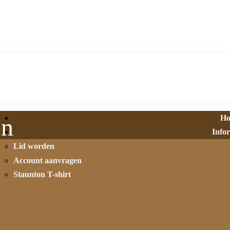
H
on
Info
Lid worden
Account aanvragen
Staunton T-shirt