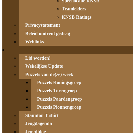
Speellocatie KNSB
Teamleiders
KNSB Ratings
Privacystatement
Beleid omtrent gedrag
Weblinks
Lid worden!
Wekelijkse Update
Puzzels van de(ze) week
Puzzels Koningsgroep
Puzzels Torengroep
Puzzels Paardengroep
Puzzels Pionnengroep
Staunton T-shirt
Jeugdagenda
Jeugdblog