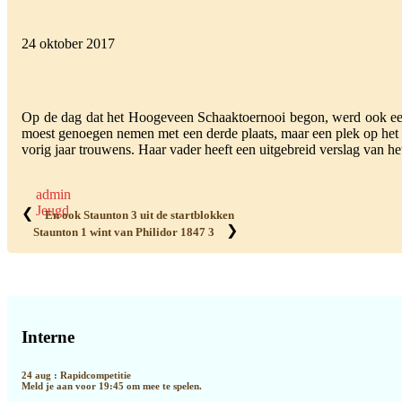
24 oktober 2017
Op de dag dat het Hoogeveen Schaaktoernooi begon, werd ook een
moest genoegen nemen met een derde plaats, maar een plek op het
vorig jaar trouwens. Haar vader heeft een uitgebreid verslag van he
admin
Jeugd
❮
En ook Staunton 3 uit de startblokken
❯
Staunton 1 wint van Philidor 1847 3
Primaire
Sidebar
Interne
24 aug : Rapidcompetitie
Meld je aan voor 19:45 om mee te spelen.