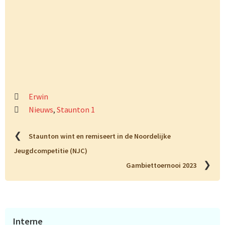
Erwin
Nieuws
,
Staunton 1
❮
Staunton wint en remiseert in de Noordelijke
Jeugdcompetitie (NJC)
❯
Gambiettoernooi 2023
Primaire
Interne