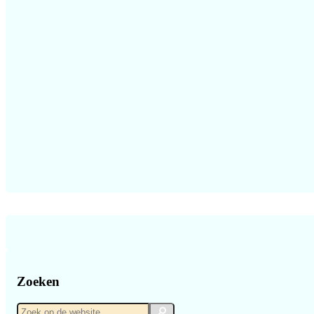
Zoeken
Zoek
Zoek