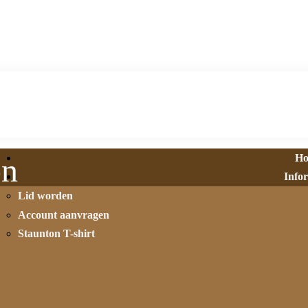
H
on
Info
Lid worden
Account aanvragen
Staunton T-shirt