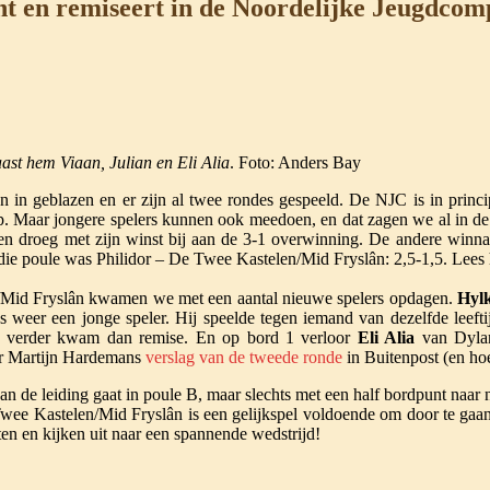
t en remiseert in de Noordelijke Jeugdcom
aast hem Viaan, Julian en Eli Alia
. Foto: Anders Bay
 in geblazen en er zijn al twee rondes gespeeld. De NJC is in princ
. Maar jongere spelers kunnen ook meedoen, en dat zagen we al in de
 en droeg met zijn winst bij aan de 3-1 overwinning. De andere winn
n die poule was Philidor – De Twee Kastelen/Mid Fryslân: 2,5-1,5. Lees
en/Mid Fryslân kwamen we met een aantal nieuwe spelers opdagen.
Hyl
s weer een jonge speler. Hij speelde tegen iemand van dezelfde leefti
iet verder kwam dan remise. En op bord 1 verloor
Eli Alia
van Dylan
er Martijn Hardemans
verslag van de tweede ronde
in Buitenpost (en ho
an de leiding gaat in poule B, maar slechts met een half bordpunt na
ee Kastelen/Mid Fryslân is een gelijkspel voldoende om door te gaan 
en en kijken uit naar een spannende wedstrijd!