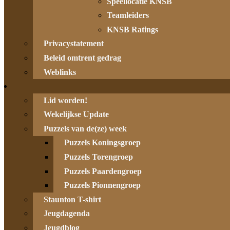
Speellocatie KNSB
Teamleiders
KNSB Ratings
Privacystatement
Beleid omtrent gedrag
Weblinks
Lid worden!
Wekelijkse Update
Puzzels van de(ze) week
Puzzels Koningsgroep
Puzzels Torengroep
Puzzels Paardengroep
Puzzels Pionnengroep
Staunton T-shirt
Jeugdagenda
Jeugdblog