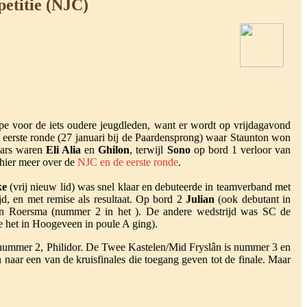
petitie (NJC)
ipe voor de iets oudere jeugdleden, want er wordt op vrijdagavond
 eerste ronde (27 januari bij de Paardensprong) waar Staunton won
aars waren
Eli Alia
en
Ghilon
, terwijl
Sono
op bord 1 verloor van
 hier meer over de
NJC en de eerste ronde
.
ke
(vrij nieuw lid) was snel klaar en debuteerde in teamverband met
jd, en met remise als resultaat. Op bord 2
Julian
(ook debutant in
 Roersma (nummer 2 in het ). De andere wedstrijd was SC de
e het in Hoogeveen in poule A ging).
ar nummer 2, Philidor. De Twee Kastelen/Mid Fryslân is nummer 3 en
naar een van de kruisfinales die toegang geven tot de finale. Maar