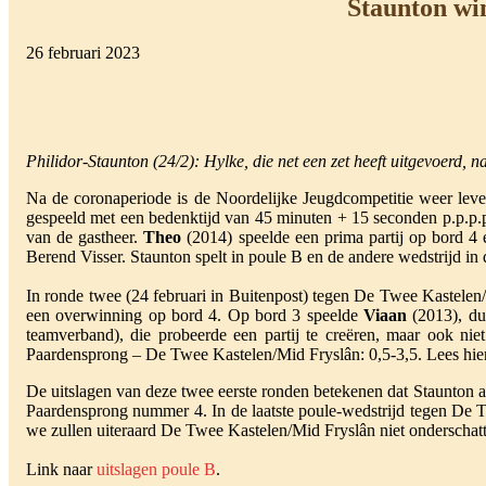
Staunton win
26 februari 2023
Philidor-Staunton (24/2): Hylke, die net een zet heeft uitgevoerd, n
Na de coronaperiode is de Noordelijke Jeugdcompetitie weer leven
gespeeld met een bedenktijd van 45 minuten + 15 seconden p.p.p.p
van de gastheer.
Theo
(2014) speelde een prima partij op bord 4
Berend Visser. Staunton spelt in poule B en de andere wedstrijd i
In ronde twee (24 februari in Buitenpost) tegen De Twee Kastel
een overwinning op bord 4. Op bord 3 speelde
Viaan
(2013), du
teamverband), die probeerde een partij te creëren, maar ook n
Paardensprong – De Twee Kastelen/Mid Fryslân: 0,5-3,5. Lees hi
De uitslagen van deze twee eerste ronden betekenen dat Staunton a
Paardensprong nummer 4. In de laatste poule-wedstrijd tegen De Tw
we zullen uiteraard De Twee Kastelen/Mid Fryslân niet onderschatt
Link naar
uitslagen poule B
.