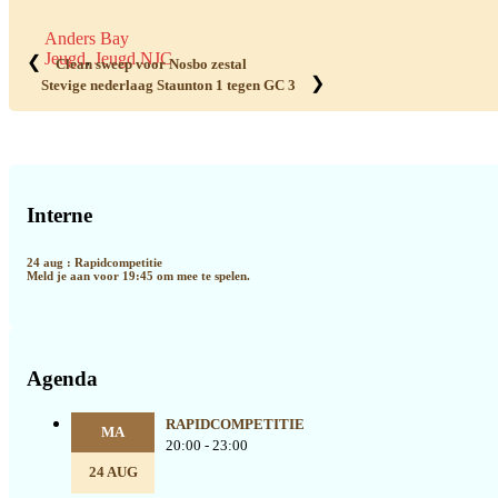
Anders Bay
Jeugd
,
Jeugd NJC
❮
Clean sweep voor Nosbo zestal
❯
Stevige nederlaag Staunton 1 tegen GC 3
Primaire
Sidebar
Interne
24 aug : Rapidcompetitie
Meld je aan voor 19:45 om mee te spelen.
Agenda
RAPIDCOMPETITIE
MA
20:00 - 23:00
24 AUG