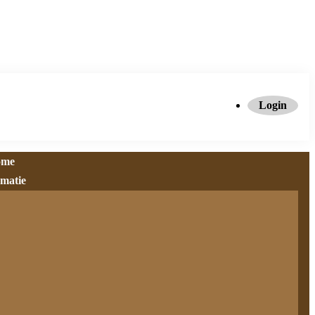
Login
ome
rmatie