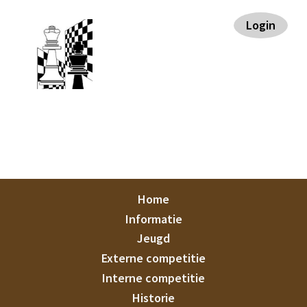
Spring
Door
Spring
Spring
Login
naar
naar
naar
naar
de
de
de
de
hoofdnavigatie
hoofd
eerste
voettekst
inhoud
sidebar
Staunton
Home
Informatie
Jeugd
Externe competitie
Interne competitie
Historie