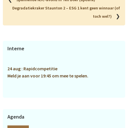
Degradatiekraker Staunton 2 – ESG 1 kent geen winnaar (of
❯
toch wel?)
Primaire
Interne
Sidebar
24 aug : Rapidcompetitie
Meld je aan voor 19:45 om mee te spelen.
Agenda