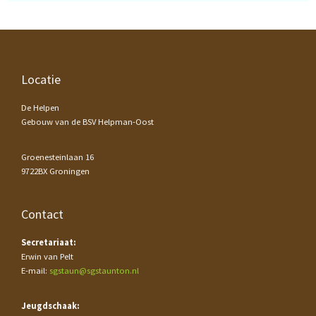
Footer
Locatie
De Helpen
Gebouw van de BSV Helpman-Oost
Groenesteinlaan 16
9722BX Groningen
Contact
Secretariaat:
Erwin van Pelt
E-mail:
sgstaun@sgstaunton.nl
Jeugdschaak: