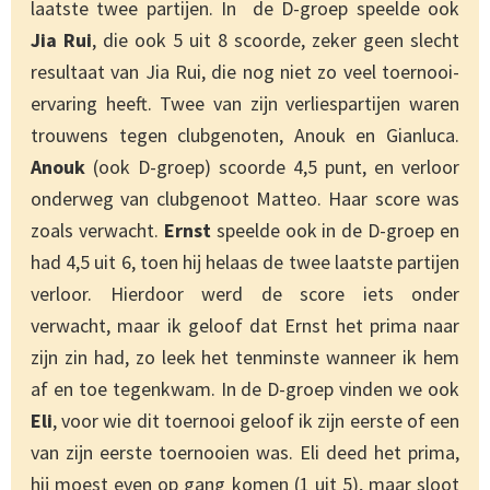
laatste twee partijen. In de D-groep speelde ook
Jia Rui
, die ook 5 uit 8 scoorde, zeker geen slecht
resultaat van Jia Rui, die nog niet zo veel toernooi-
ervaring heeft. Twee van zijn verliespartijen waren
trouwens tegen clubgenoten, Anouk en Gianluca.
Anouk
(ook D-groep) scoorde 4,5 punt, en verloor
onderweg van clubgenoot Matteo. Haar score was
zoals verwacht.
Ernst
speelde ook in de D-groep en
had 4,5 uit 6, toen hij helaas de twee laatste partijen
verloor. Hierdoor werd de score iets onder
verwacht, maar ik geloof dat Ernst het prima naar
zijn zin had, zo leek het tenminste wanneer ik hem
af en toe tegenkwam. In de D-groep vinden we ook
Eli
, voor wie dit toernooi geloof ik zijn eerste of een
van zijn eerste toernooien was. Eli deed het prima,
hij moest even op gang komen (1 uit 5), maar sloot