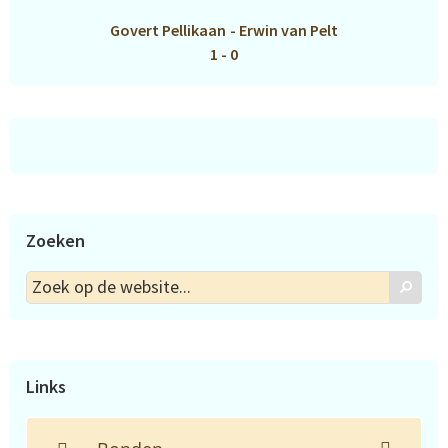
Govert Pellikaan
-
Erwin van Pelt
1 - 0
Zoeken
Zoek
Zoek
op
de
website...
Links