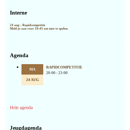
Primaire
Sidebar
Interne
24 aug : Rapidcompetitie
Meld je aan voor 19:45 om mee te spelen.
Agenda
RAPIDCOMPETITIE
MA
20:00 - 23:00
24 AUG
Hele agenda
Jeugdagenda