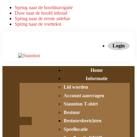
Spring naar de hoofdnavigatie
Door naar de hoofd inhoud
Spring naar de eerste sidebar
Spring naar de voettekst
Login
Home
Informatie
Lid worden
Account aanvragen
Staunton T-shirt
Bestuur
Bestuursberichten
Speellocatie