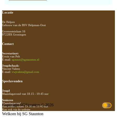
Footer
Locatie
De Helpen
Gebouw van de BSV Helpman-Oost
Groenesteinlaan 16
9722BX Groningen
Contact
Secretariaat:
Erwin van Pelt
E-mail:
sgstaun@sgstaunton.nl
Jeugdschaak:
Vincent Valens
E-mail:
vwjvalens@gmail.com
Speelavonden
Jeugd
Maandagavond van 18.15 - 19.45 uur
Senioren
Maandagavond
Copyright SGStaunton © 2026
Aanmelden tussen 19.30 en 19.45 uur
Kan ook via de website
Welkom bij SG Staunton