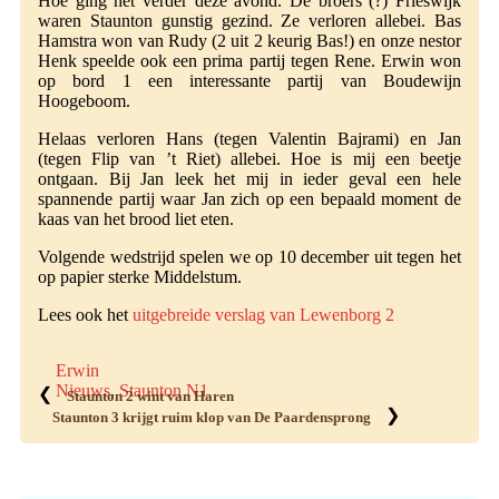
Hoe ging het verder deze avond. De broers (?) Frieswijk
waren Staunton gunstig gezind. Ze verloren allebei. Bas
Hamstra won van Rudy (2 uit 2 keurig Bas!) en onze nestor
Henk speelde ook een prima partij tegen Rene. Erwin won
op bord 1 een interessante partij van Boudewijn
Hoogeboom.
Helaas verloren Hans (tegen Valentin Bajrami) en Jan
(tegen Flip van ’t Riet) allebei. Hoe is mij een beetje
ontgaan. Bij Jan leek het mij in ieder geval een hele
spannende partij waar Jan zich op een bepaald moment de
kaas van het brood liet eten.
Volgende wedstrijd spelen we op 10 december uit tegen het
op papier sterke Middelstum.
Lees ook het
uitgebreide verslag van Lewenborg 2
Erwin
Nieuws
,
Staunton N1
❮
Staunton 2 wint van Haren
❯
Staunton 3 krijgt ruim klop van De Paardensprong