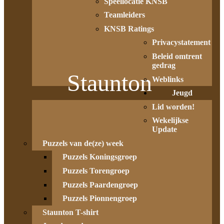
Speellocatie KNSB
Teamleiders
KNSB Ratings
Privacystatement
Beleid omtrent
gedrag
Staunton
Weblinks
Jeugd
Lid worden!
Wekelijkse
Update
Puzzels van de(ze) week
Puzzels Koningsgroep
Puzzels Torengroep
Puzzels Paardengroep
Puzzels Pionnengroep
Staunton T-shirt