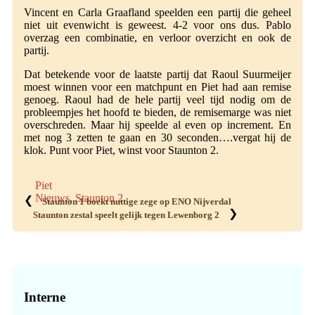
Vincent en Carla Graafland speelden een partij die geheel
niet uit evenwicht is geweest. 4-2 voor ons dus. Pablo
overzag een combinatie, en verloor overzicht en ook de
partij.
Dat betekende voor de laatste partij dat Raoul Suurmeijer
moest winnen voor een matchpunt en Piet had aan remise
genoeg. Raoul had de hele partij veel tijd nodig om de
probleempjes het hoofd te bieden, de remisemarge was niet
overschreden. Maar hij speelde al even op increment. En
met nog 3 zetten te gaan en 30 seconden….vergat hij de
klok. Punt voor Piet, winst voor Staunton 2.
Piet
Nieuws
,
Staunton 2
❮
Staunton 1 boekt nuttige zege op ENO Nijverdal
❯
Staunton zestal speelt gelijk tegen Lewenborg 2
Primaire
Sidebar
Interne