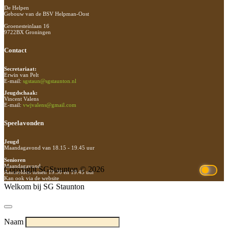
De Helpen
Gebouw van de BSV Helpman-Oost
Groenesteinlaan 16
9722BX Groningen
Contact
Secretariaat:
Erwin van Pelt
E-mail:
sgstaun@sgstaunton.nl
Jeugdschaak:
Vincent Valens
E-mail:
vwjvalens@gmail.com
Speelavonden
Jeugd
Maandagavond van 18.15 - 19.45 uur
Senioren
Maandagavond
Copyright SGStaunton © 2026
Aanmelden tussen 19.30 en 19.45 uur
Kan ook via de website
Welkom bij SG Staunton
Naam