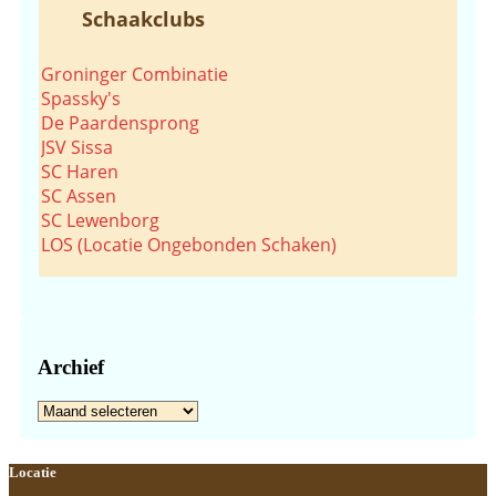
Schaakclubs
Groninger Combinatie
Spassky's
De Paardensprong
JSV Sissa
SC Haren
SC Assen
SC Lewenborg
LOS (Locatie Ongebonden Schaken)
Archief
Archief
Footer
Locatie