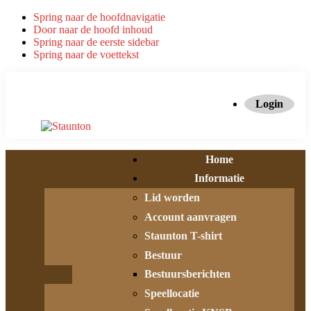
Spring naar de hoofdnavigatie
Door naar de hoofd inhoud
Spring naar de eerste sidebar
Spring naar de voettekst
Login
Home
Informatie
Lid worden
Account aanvragen
Staunton T-shirt
Bestuur
Bestuursberichten
Speellocatie