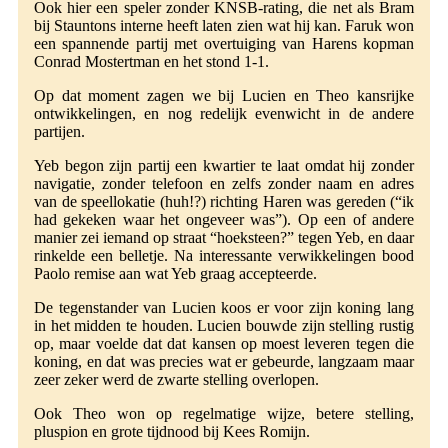
Ook hier een speler zonder KNSB-rating, die net als Bram
bij Stauntons interne heeft laten zien wat hij kan. Faruk won
een spannende partij met overtuiging van Harens kopman
Conrad Mostertman en het stond 1-1.
Op dat moment zagen we bij Lucien en Theo kansrijke
ontwikkelingen, en nog redelijk evenwicht in de andere
partijen.
Yeb begon zijn partij een kwartier te laat omdat hij zonder
navigatie, zonder telefoon en zelfs zonder naam en adres
van de speellokatie (huh!?) richting Haren was gereden (“ik
had gekeken waar het ongeveer was”). Op een of andere
manier zei iemand op straat “hoeksteen?” tegen Yeb, en daar
rinkelde een belletje. Na interessante verwikkelingen bood
Paolo remise aan wat Yeb graag accepteerde.
De tegenstander van Lucien koos er voor zijn koning lang
in het midden te houden. Lucien bouwde zijn stelling rustig
op, maar voelde dat dat kansen op moest leveren tegen die
koning, en dat was precies wat er gebeurde, langzaam maar
zeer zeker werd de zwarte stelling overlopen.
Ook Theo won op regelmatige wijze, betere stelling,
pluspion en grote tijdnood bij Kees Romijn.