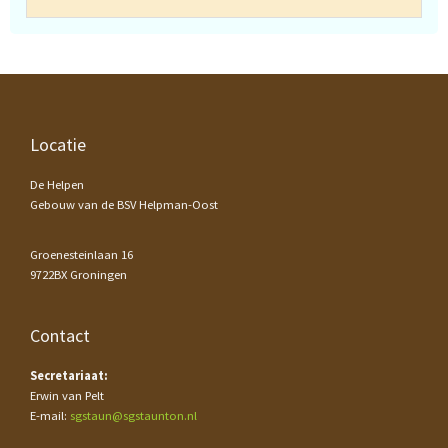
Footer
Locatie
De Helpen
Gebouw van de BSV Helpman-Oost
Groenesteinlaan 16
9722BX Groningen
Contact
Secretariaat:
Erwin van Pelt
E-mail:
sgstaun@sgstaunton.nl