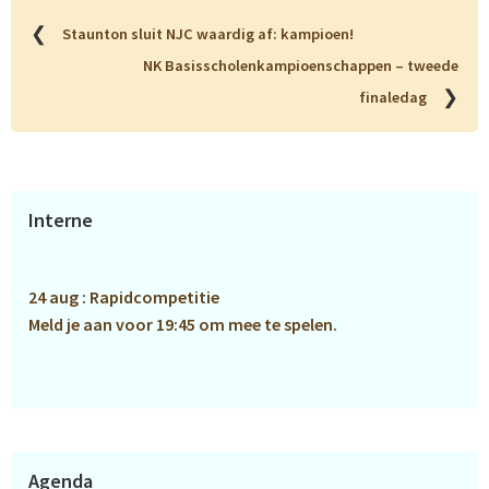
❮
Staunton sluit NJC waardig af: kampioen!
NK Basisscholenkampioenschappen – tweede
❯
finaledag
Primaire
Interne
Sidebar
24 aug : Rapidcompetitie
Meld je aan voor 19:45 om mee te spelen.
Agenda