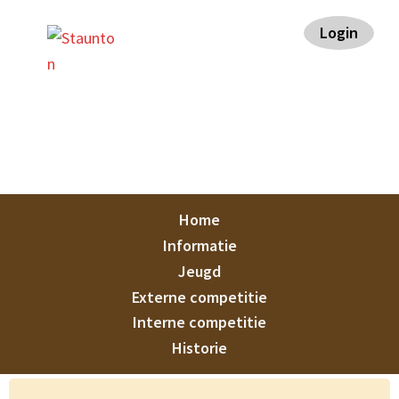
Spring
Door
Spring
Spring
Login
naar
naar
naar
naar
de
de
de
de
hoofdnavigatie
hoofd
eerste
voettekst
inhoud
sidebar
Staunton
Home
Informatie
Jeugd
Externe competitie
Interne competitie
Historie