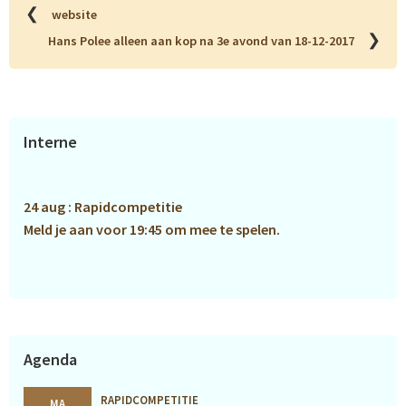
❮
website
❯
Hans Polee alleen aan kop na 3e avond van 18-12-2017
Primaire
Interne
Sidebar
24 aug : Rapidcompetitie
Meld je aan voor 19:45 om mee te spelen.
Agenda
RAPIDCOMPETITIE
MA