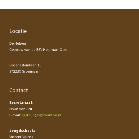
Footer
Locatie
De Helpen
Gebouw van de BSV Helpman-Oost
Groenesteinlaan 16
9722BX Groningen
Contact
Secretariaat:
Erwin van Pelt
E-mail:
sgstaun@sgstaunton.nl
Jeugdschaak:
Vincent Valens