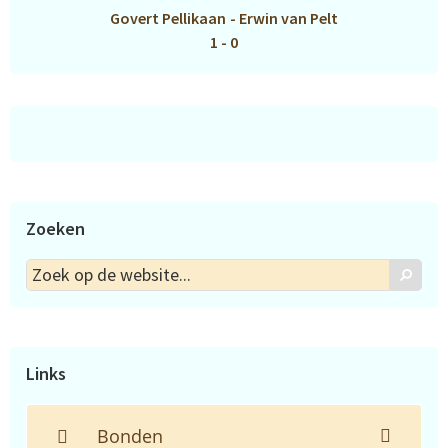
Govert Pellikaan
-
Erwin van Pelt
1 - 0
Zoeken
Zoek
Zoek
op
de
website...
Links
Bonden