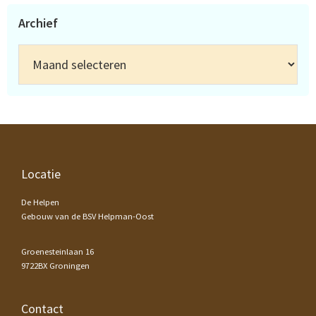
Archief
Archief
Footer
Locatie
De Helpen
Gebouw van de BSV Helpman-Oost
Groenesteinlaan 16
9722BX Groningen
Contact