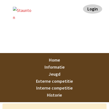
Spring
Door
Spring
Spring
Login
naar
naar
naar
naar
de
de
de
de
hoofdnavigatie
hoofd
eerste
voettekst
inhoud
sidebar
Staunton
Home
Informatie
Jeugd
Externe competitie
Interne competitie
Historie