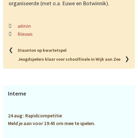
organiseerde (met o.a. Euwe en Botwinnik).
admin
Nieuws
❮
Staunton op kwartetspel
❯
Jeugdspelers klaar voor schoolfinale in Wijk aan Zee
Primaire
Interne
Sidebar
24 aug : Rapidcompetitie
Meld je aan voor 19:45 om mee te spelen.