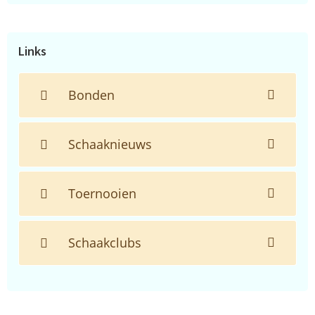
de
website...
Links
Bonden
Schaaknieuws
Toernooien
Schaakclubs