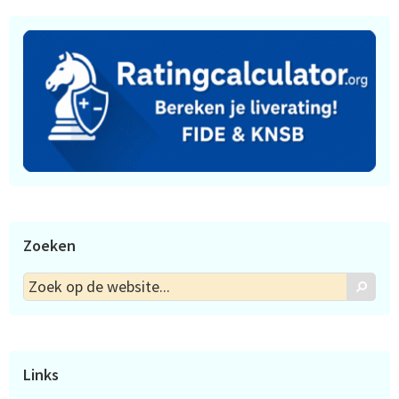
Zoeken
Zoek
Zoek
op
de
website...
Links