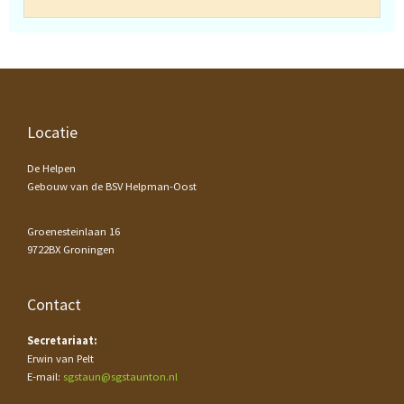
Footer
Locatie
De Helpen
Gebouw van de BSV Helpman-Oost
Groenesteinlaan 16
9722BX Groningen
Contact
Secretariaat:
Erwin van Pelt
E-mail:
sgstaun@sgstaunton.nl