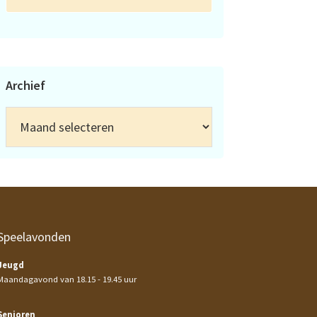
Archief
Archief
Speelavonden
Jeugd
Maandagavond van 18.15 - 19.45 uur
Senioren