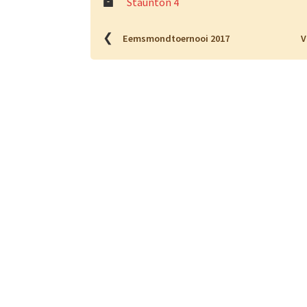
Staunton 4
❮
Eemsmondtoernooi 2017
V