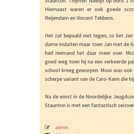
Staunton. Thijmen Nawijn op bord 1 h
Hiernaast waren er ook goede score
Reijendam en Vincent Tebbens.
Het zat bepaald niet tegen; zo liet J
dame insluiten maar toen Jan met de li
had niemand het daar meer over. Mic
goed weg toen hij na een verkeerde par
schoot kreeg geworpen. Mooi was ook d
scherpe variant van de Caro-Kann die hi
Na de winst in de Noordelijke Jeugdco
Staunton is met een fantastisch seizoen
admin