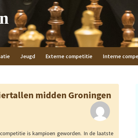
on
atie
Jeugd
Externe competitie
Interne compe
ertallen midden Groningen
competitie is kampioen geworden. In de laatste