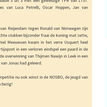
aalde 3 uit 3 met een geweldige TPR van 1757.
s van Luca Petrelli, Oscar Hoppen, Jan van
an van Reijendam tegen Ronald van Nimwegen zijn
chte stukken bijzonder fraai de koning mat zette,
hiel Meeuwsen kwam in het verre Usquert heel
tijopzet in een verloren eindspel een paard in de
e overwinning van Thijmen Nawijn in Leek in een
j van Jonas had geleerd.
mpetitie nu ook winst in de NOSBO, de jeugd van
 bezig!