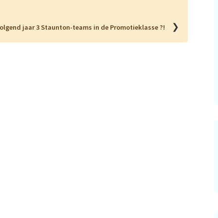
❯
olgend jaar 3 Staunton-teams in de Promotieklasse ?!