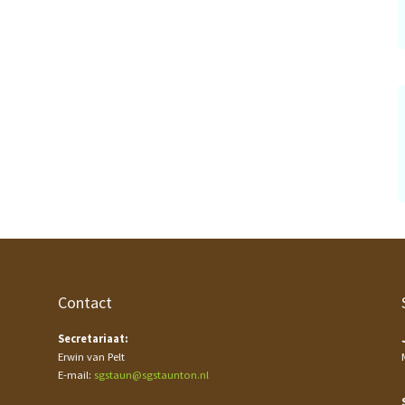
Contact
Secretariaat:
Erwin van Pelt
E-mail:
sgstaun@sgstaunton.nl