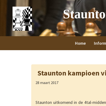
Spring
Door
Spring
Spring
Staunt
naar
naar
naar
naar
de
de
de
de
hoofdnavigatie
hoofd
eerste
voettekst
inhoud
sidebar
Home
Inform
Staunton kampioen vi
28 maart 2017
Staunton uitkomend in de 4tal-midden