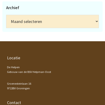
Archief
Archief
Footer
Locatie
De Helpen
Gebouw van de BSV Helpman-Oost
Groenesteinlaan 16
9722BX Groningen
Contact