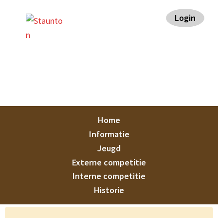
Spring
Door
Spring
Spring
Login
naar
naar
naar
naar
de
de
de
de
hoofdnavigatie
hoofd
eerste
voettekst
inhoud
sidebar
Staunton
Home
Informatie
Jeugd
Externe competitie
Interne competitie
Historie