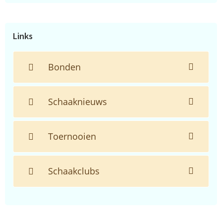
de
website...
Links
Bonden
Schaaknieuws
Toernooien
Schaakclubs