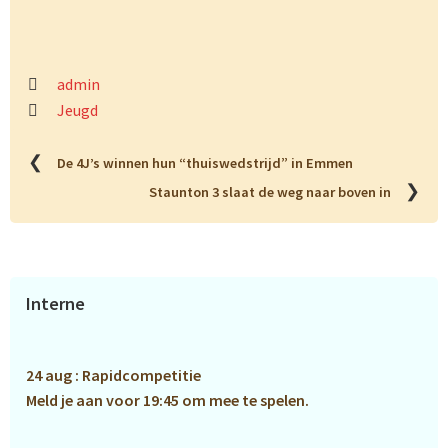
admin
Jeugd
❮
De 4J’s winnen hun “thuiswedstrijd” in Emmen
❯
Staunton 3 slaat de weg naar boven in
Primaire
Interne
Sidebar
24 aug : Rapidcompetitie
Meld je aan voor 19:45 om mee te spelen.