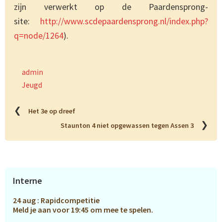
zijn verwerkt op de Paardensprong-
site:
http://www.scdepaardensprong.nl/index.php?
q=node/1264
).
admin
Jeugd
❮
Het 3e op dreef
❯
Staunton 4 niet opgewassen tegen Assen 3
Primaire
Interne
Sidebar
24 aug : Rapidcompetitie
Meld je aan voor 19:45 om mee te spelen.