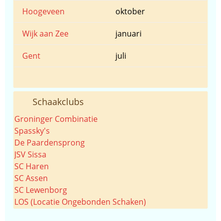
Hoogeveen
oktober
Wijk aan Zee
januari
Gent
juli
Schaakclubs
Groninger Combinatie
Spassky's
De Paardensprong
JSV Sissa
SC Haren
SC Assen
SC Lewenborg
LOS (Locatie Ongebonden Schaken)