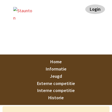
Spring
Door
Spring
Spring
Login
naar
naar
naar
naar
de
de
de
de
hoofdnavigatie
hoofd
eerste
voettekst
inhoud
sidebar
Staunton
Home
Informatie
Jeugd
Externe competitie
Interne competitie
Historie