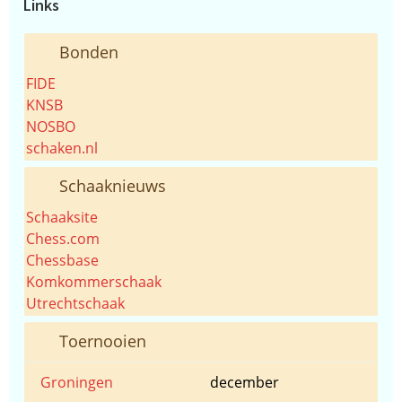
Links
Bonden
FIDE
KNSB
NOSBO
schaken.nl
Schaaknieuws
Schaaksite
Chess.com
Chessbase
Komkommerschaak
Utrechtschaak
Toernooien
Groningen
december