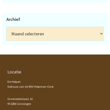
Archief
Archief
Footer
Locatie
De Helpen
Gebouw van de BSV Helpman-Oost
Groenesteinlaan 16
9722BX Groningen