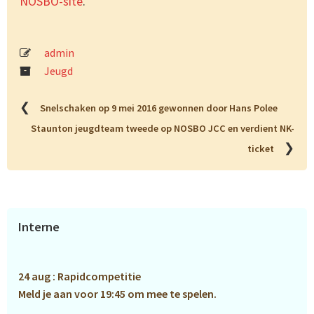
NOSBO-site
.
admin
Jeugd
❮
Snelschaken op 9 mei 2016 gewonnen door Hans Polee
Staunton jeugdteam tweede op NOSBO JCC en verdient NK-
❯
ticket
Primaire
Interne
Sidebar
24 aug : Rapidcompetitie
Meld je aan voor 19:45 om mee te spelen.