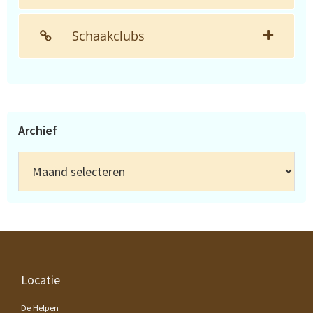
Schaakclubs
Archief
Archief
Footer
Locatie
De Helpen