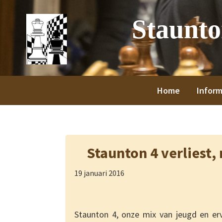
Spring
Door
Spring
Spring
Staunt
naar
naar
naar
naar
de
de
de
de
hoofdnavigatie
hoofd
eerste
voettekst
inhoud
sidebar
Home
Inform
Staunton 4 verliest
19 januari 2016
Staunton 4, onze mix van jeugd en erv