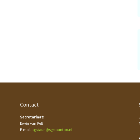
Contact
Secretariaat:
Erwin van Pelt
E-mail:
sgstaun@sgstaunton.nl