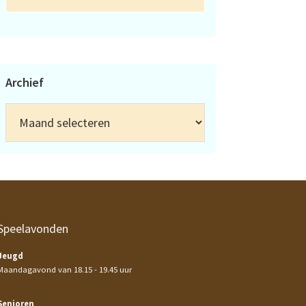
Archief
Archief
Speelavonden
Jeugd
Maandagavond van 18.15 - 19.45 uur
Senioren