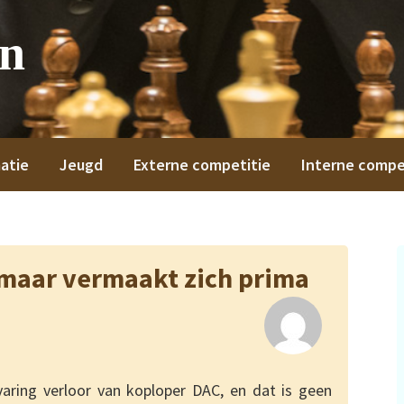
on
atie
Jeugd
Externe competitie
Interne compe
, maar vermaakt zich prima
aring verloor van koploper DAC, en dat is geen