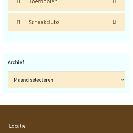
Toernooien
Schaakclubs
Archief
Archief
Footer
Locatie