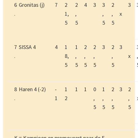
6
Gronitas (j)
7
2
2
4
3
3
2
3
.
1,
,
,
,
x
5
5
5
5
7
SISSA 4
4
1
1
2
2
3
2
3
.
8,
,
,
,
,
x
,
5
5
5
5
5
8
Haren 4 (-2)
-
1
1
1
0
1
2
3
2
.
1
2
,
,
,
,
5
5
5
5
K = Kampioen en promoveert naar de E