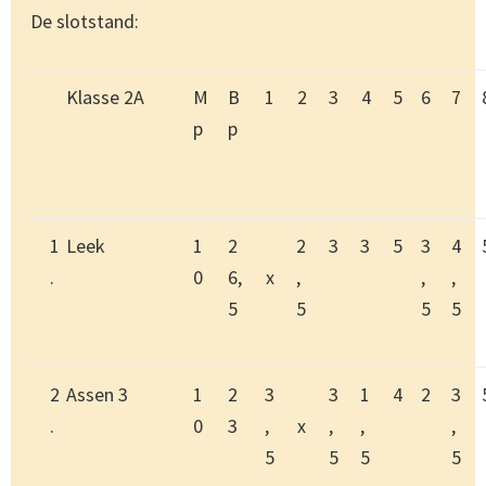
De slotstand:
Klasse 2A
M
B
1
2
3
4
5
6
7
p
p
1
Leek
1
2
2
3
3
5
3
4
.
0
6,
x
,
,
,
5
5
5
5
2
Assen 3
1
2
3
3
1
4
2
3
.
0
3
,
x
,
,
,
5
5
5
5