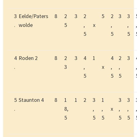
3
Eelde/Paters
8
2
3
2
5
2
3
3
.
wolde
5
,
x
,
,
,
5
5
5
4
Roden 2
8
2
3
4
1
4
2
3
.
3
,
x
,
,
,
5
5
5
5
Staunton 4
8
1
1
2
3
1
3
3
.
8,
,
,
x
,
,
,
5
5
5
5
5